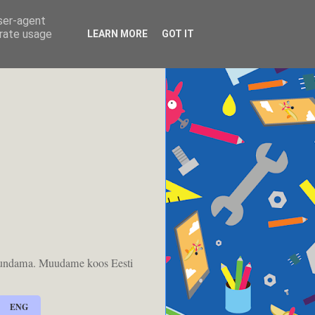
user-agent
erate usage
LEARN MORE
GOT IT
kujundama. Muudame koos Eesti
ENG