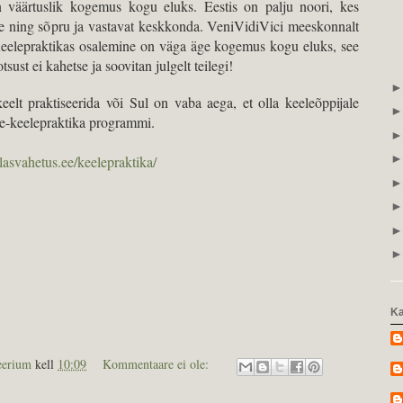
n väärtuslik kogemus kogu eluks. Eestis on palju noori, kes
e ning sõpru ja vastavat keskkonda. VeniVidiVici meeskonnalt
 Keelepraktikas osalemine on väga äge kogemus kogu eluks, see
ust ei kahetse ja soovitan julgelt teilegi!
eelt praktiseerida või Sul on vaba aega, et olla keeleõppijale
 e-keelepraktika programmi.
ilasvahetus.ee/keelepraktika/
Ka
eerium
kell
10:09
Kommentaare ei ole: