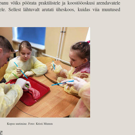
panu võiks pöörata praktilistele ja koostööoskusi arendavatele
le. Sellest lähtuvalt arutati üheskoos, kuidas viia muutused
Kopsu uurimine. Foto: Kristi Mumm
i!