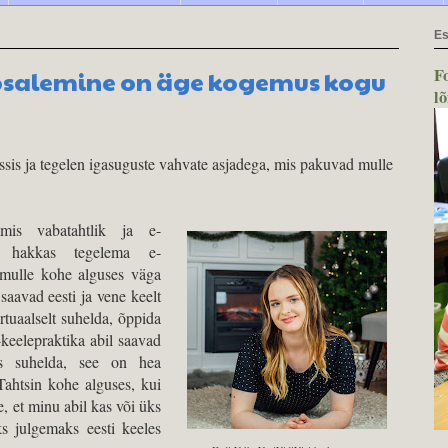
Es
F
osalemine on äge kogemus kogu
l
sis ja tegelen igasuguste vahvate asjadega, mis pakuvad mulle
mis vabatahtlik ja e-
on hakkas tegelema e-
 mulle kohe alguses väga
saavad eesti ja vene keelt
tuaalselt suhelda, õppida
-keelepraktika abil saavad
es suhelda, see on hea
Tahtsin kohe alguses, kui
, et minu abil kas või üks
 julgemaks eesti keeles