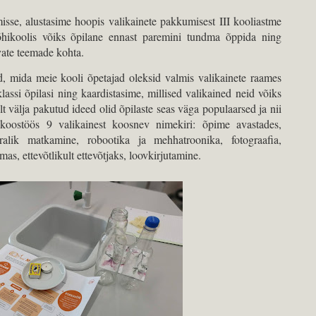
isse, alustasime hoopis valikainete pakkumisest III kooliastme
õhikoolis võiks õpilane ennast paremini tundma õppida ning
ate teemade kohta.
d, mida meie kooli õpetajad oleksid valmis valikainete raames
assi õpilasi ning kaardistasime, millised valikained neid võiks
t välja pakutud ideed olid õpilaste seas väga populaarsed ja nii
e koostöös 9 valikainest koosnev nimekiri: õpime avastades,
bralik matkamine, robootika ja mehhatroonika, fotograafia,
as, ettevõtlikult ettevõtjaks, loovkirjutamine.