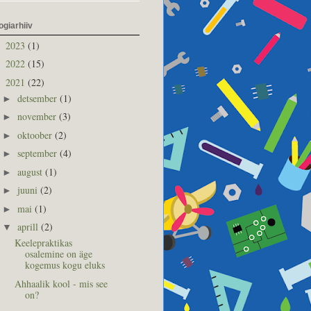
ogiarhiiv
2023
(1)
►
2022
(15)
►
2021
(22)
▼
detsember
(1)
►
november
(3)
►
oktoober
(2)
►
september
(4)
►
august
(1)
►
juuni
(2)
►
mai
(1)
►
aprill
(2)
▼
Keelepraktikas
osalemine on äge
kogemus kogu eluks
Ahhaalik kool - mis see
on?