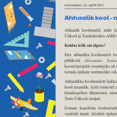
esmaspäev, 12. aprill 2021
Ahhaalik kool - 
Ahhaalik koolimudel, mille k
Ülikool ja Teaduskeskus AHHAA
Kuidas kõik sai alguse?
Idee ahhaaliku koolimudeli lo
põhikooli (
Alexander Scien
koostööprojekti eesmärgiks oli 
toetada õpilaste uurimuslike osk
Ahhaalikku koolimudelit hakkas
kooli tasandile, kuid esimestel
tõenduspõhist lähenemist, mist
Tartu Ülikooli uurijad.
Esmane kaardistus loodusteadu
vaadeldi tunde, küsitleti õpilasi