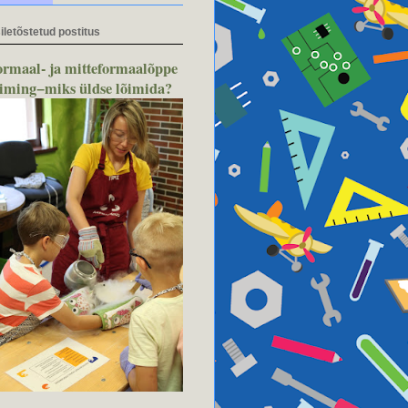
iletõstetud postitus
ormaal- ja mitteformaalõppe
õiming−miks üldse lõimida?