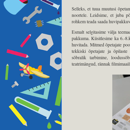
Selleks, et tuua muutusi õpetam
noortele. Leidsime, et juba p
rohkem teada saada huvipakkuv
Esmalt selgitasime välja teema
pakkuma. Küsitlesime ka 6.-8.kl
huvitada. Mitmed õpetajate pool
tekkiski õpetajate ja õpilast
sõbralik tarbimine, loodussõ
teatrimängud, rännak filmimaailm