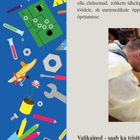
olla elulisemad, rohkem tähele
töödele, sh uurimuslikule õppe
õpetamisse.
Valikained - saab ka teisit