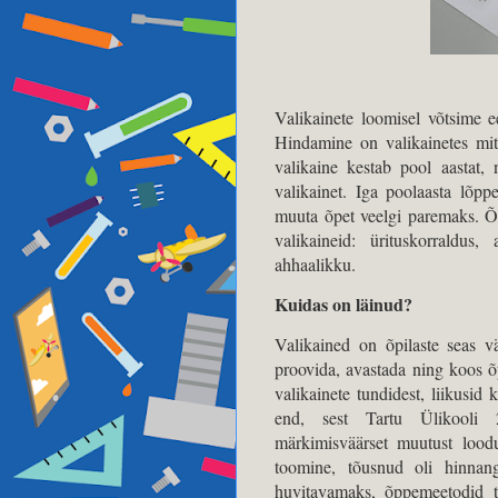
Valikainete loomisel võtsime e
Hindamine on valikainetes mitt
valikaine kestab pool aastat,
valikainet. Iga poolaasta lõppe
muuta õpet veelgi paremaks. Õp
valikaineid: ürituskorraldus
ahhaalikku.
Kuidas on läinud?
Valikained on õpilaste seas v
proovida, avastada ning koos õ
valikainete tundidest, liikusi
end, sest Tartu Ülikooli 2
märkimisväärset muutust loodus
toomine, tõusnud oli hinnang 
huvitavamaks, õppemeetodid t