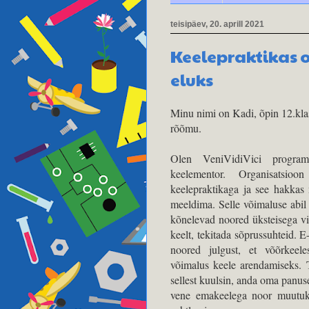
teisipäev, 20. aprill 2021
Keelepraktikas 
eluks
Minu nimi on Kadi, õpin 12.klas
rõõmu.
Olen VeniVidiVici program
keelementor. Organisatsio
keelepraktikaga ja see hakkas
meeldima. Selle võimaluse abil 
kõnelevad noored üksteisega vir
keelt, tekitada sõprussuhteid. E
noored julgust, et võõrkeel
võimalus keele arendamiseks. 
sellest kuulsin, anda oma panuse
vene emakeelega noor muutuks