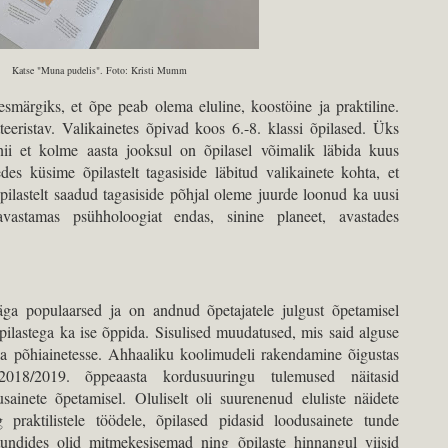
Katse "Muna pudelis". Foto: Kristi Mumm
esmärgiks, et õpe peab olema eluline, koostöine ja praktiline.
eeristav. Valikainetes õpivad koos 6.-8. klassi õpilased. Üks
 nii et kolme aasta jooksul on õpilasel võimalik läbida kuus
des küsime õpilastelt tagasiside läbitud valikainete kohta, et
ilastelt saadud tagasiside põhjal oleme juurde loonud ka uusi
, avastamas psühholoogiat endas, sinine planeet, avastades
äga populaarsed ja on andnud õpetajatele julgust õpetamisel
pilastega ka ise õppida. Sisulised muudatused, mis said alguse
d ka põhiainetesse. Ahhaaliku koolimudeli rakendamine õigustas
018/2019. õppeaasta kordusuuringu tulemused näitasid
ainete õpetamisel. Oluliselt oli suurenenud eluliste näidete
praktilistele töödele, õpilased pidasid loodusainete tunde
undides olid mitmekesisemad ning õpilaste hinnangul viisid