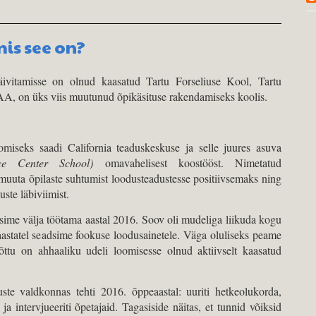
mis see on?
äivitamisse on olnud kaasatud Tartu Forseliuse Kool, Tartu
, on üks viis muutunud õpikäsituse rakendamiseks koolis.
omiseks saadi California teaduskeskuse ja selle juures asuva
ce Center School)
omavahelisest koostööst. Nimetatud
muuta õpilaste suhtumist loodusteadustesse positiivsemaks ning
uste läbiviimist.
ime välja töötama aastal 2016. Soov oli mudeliga liikuda kogu
 aastatel seadsime fookuse loodusainetele. Väga oluliseks peame
õttu on ahhaaliku udeli loomisesse olnud aktiivselt kaasatud
ste valdkonnas tehti 2016. õppeaastal: uuriti hetkeolukorda,
 ja intervjueeriti õpetajaid. Tagasiside näitas, et tunnid võiksid