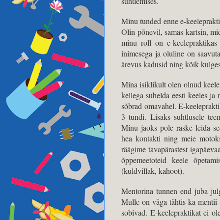
suhtlemises.
Minu tunded enne e-keelepraktik
Olin põnevil, samas kartsin, mi
minu roll on e-keelepraktikas
inimesega ja oluline on saavuta
ärevus kadusid ning kõik kulges
Mina isiklikult olen olnud keel
kellega suhelda eesti keeles 
sõbrad omavahel. E-keeleprakti
3 tundi. Lisaks suhtlusele tee
Minu jaoks pole raske leida se
hea kontakti ning meie motoks
räägime tavapärastest igapäevaa
õppemeetoteid keele õpetam
(kuldvillak, kahoot).
Mentorina tunnen end juba jul
Mulle on väga tähtis ka mentii
sobivad. E-keelepraktikat ei ol