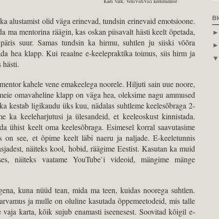
Kadi Valk, VeniVidiVici keelementor
Bl
a alustamist olid väga erinevad, tundsin erinevaid emotsioone.
da ma mentorina räägin, kas oskan piisavalt hästi keelt õpetada,
 päris suur. Samas tundsin ka hirmu, suhtlen ju siiski võõra
da hea klapp. Kui reaalne e-keelepraktika toimus, siis hirm ja
 hästi.
ementor kahele vene emakeelega noorele. Hiljuti sain uue noore,
ja meie omavaheline klapp on väga hea, oleksime nagu ammused
ka kestab ligikaudu üks kuu, nädalas suhtleme keelesõbraga 2-
me ka keeleharjutusi ja ülesandeid, et keeleoskust kinnistada.
da ühist keelt oma keelesõbraga. Esimesel korral saavutasime
 on see, et õpime keelt läbi naeru ja naljade. E-keeletunnis
sjadest, näiteks kool, hobid, räägime Eestist. Kasutan ka muid
ises, näiteks vaatame YouTube`i videoid, mängime mänge
gena, kuna nüüd tean, mida ma teen, kuidas noorega suhtlen.
 arvamus ja mulle on oluline kasutada õppemeetodeid, mis talle
e vaja karta, kõik sujub enamasti iseenesest. Soovitad kõigil e-