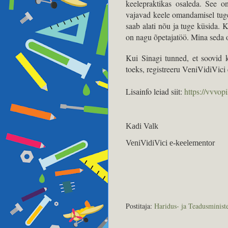
keelepraktikas osaleda. See o
vajavad keele omandamisel tug
saab alati nõu ja tuge küsida.
on nagu õpetajatöö. Mina seda ots
Kui Sinagi tunned, et soovid k
toeks, registreeru VeniVidiVici
Lisainfo leiad siit:
https://vvvop
Kadi Valk
VeniVidiVici e-keelementor
Postitaja:
Haridus- ja Teadusminist