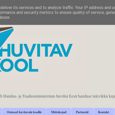
eliver its services and to analyze traffic. Your IP address and 
ormance and security metrics to ensure quality of service, gen
abuse.
b Haridus- ja Teadusministeerium huvilisi Eesti hariduse tulevikku 
Ootused huvitavale koolile
Mõttekojad
Partnerid
Kontakt