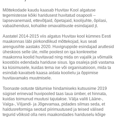
Mõttekodade kaudu kaasab Huvitav Kool algatuse
tegemistesse kõiki haridusest huvitatud osapooli –
lapsevanemaid, ettevõtjaid, õpetajaid, koolijuhte, õpilasi,
vabaühendusi, kohalike omavalitsuste esindajaid jt.
Aastatel 2014-2015 viis algatus Huvitav kool kümnes Eesti
maakonnas läbi piirkondlikud mõttekojad, kus seati
arengusihte aastaks 2020. Huvigruppide esindajad arutlesid
üheskoos selle üle, mille poolest on iga konkreetse
maakonna koolid huvitavad ning mida on vajalik ja võimalik
koostöös edendada hariduse sisus. Iga osaleja pidi vastama
ka küsimusele, kuidas tema ise või organisatsioon, mida ta
esindab kavatseb kaasa aidata koolielu ja õppimise
huvitavamaks muutmisele.
Toonaste ootuste täitumise hindamiseks kutsusime 2019
sügisel erinevad huvipooled taas laua ümber, et hinnata,
kuidas toimunud muutusi tajutakse. Välja valiti Lääne-,
Valga-, Viljandi- ja Jõgevamaa, pidades silmas seda, et
haldusreformiga seotud piirimuutused ja teised välised
tegurid võiksid olla neis maakondades hariduselu kõige