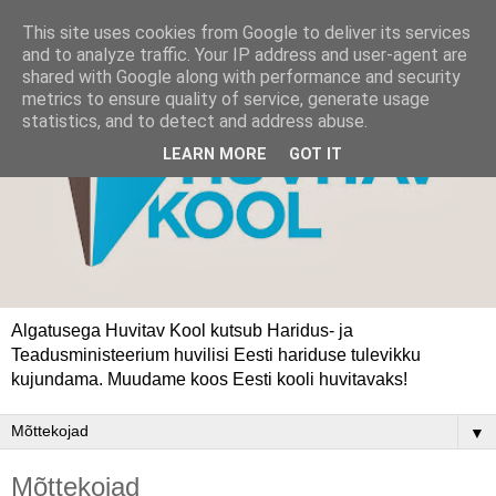
This site uses cookies from Google to deliver its services
and to analyze traffic. Your IP address and user-agent are
shared with Google along with performance and security
metrics to ensure quality of service, generate usage
statistics, and to detect and address abuse.
LEARN MORE
GOT IT
Algatusega Huvitav Kool kutsub Haridus- ja
Teadusministeerium huvilisi Eesti hariduse tulevikku
kujundama. Muudame koos Eesti kooli huvitavaks!
▼
Mõttekojad