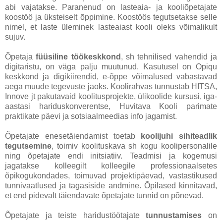
abi vajatakse. Paranenud on lasteaia- ja kooliõpetajate
koostöö ja üksteiselt õppimine. Koostöös tegutsetakse selle
nimel, et laste üleminek lasteaiast kooli oleks võimalikult
sujuv.
Õpetaja
füüsiline töökeskkond
, sh tehnilised vahendid ja
digitaristu, on väga palju muutunud. Kasutusel on Opiqu
keskkond ja digikiirendid, e-õppe võimalused vabastavad
aega muude tegevuste jaoks. Koolirahvas tunnustab HITSA,
Innove jt pakutavaid koolitusprojekte, ülikoolide kursusi, iga-
aastasi hariduskonverentse, Huvitava Kooli parimate
praktikate päevi ja sotsiaalmeedias info jagamist.
Õpetajate enesetäiendamist toetab
koolijuhi sihiteadlik
tegutsemine
, toimiv koolituskava sh kogu koolipersonalile
ning õpetajate endi initsiatiiv. Teadmisi ja kogemusi
jagatakse kolleegilt kolleegile professionaalsetes
õpikogukondades, toimuvad projektipäevad, vastastikused
tunnivaatlused ja tagasiside andmine. Õpilased kinnitavad,
et end pidevalt täiendavate õpetajate tunnid on põnevad.
Õpetajate ja teiste haridustöötajate
tunnustamises
on