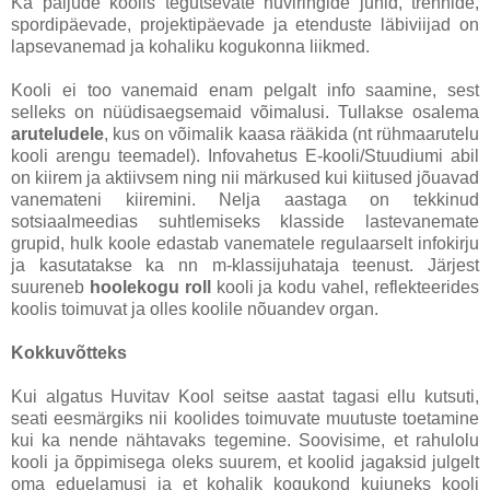
Ka paljude koolis tegutsevate huviringide juhid, trennide,
spordipäevade, projektipäevade ja etenduste läbiviijad on
lapsevanemad ja kohaliku kogukonna liikmed.
Kooli ei too vanemaid enam pelgalt info saamine, sest
selleks on nüüdisaegsemaid võimalusi. Tullakse osalema
aruteludele
, kus on võimalik kaasa rääkida (nt rühmaarutelu
kooli arengu teemadel). Infovahetus E-kooli/Stuudiumi abil
on kiirem ja aktiivsem ning nii märkused kui kiitused jõuavad
vanemateni kiiremini. Nelja aastaga on tekkinud
sotsiaalmeedias suhtlemiseks klasside lastevanemate
grupid, hulk koole edastab vanematele regulaarselt infokirju
ja kasutatakse ka nn m-klassijuhataja teenust. Järjest
suureneb
hoolekogu roll
kooli ja kodu vahel, reflekteerides
koolis toimuvat ja olles koolile nõuandev organ.
Kokkuvõtteks
Kui algatus Huvitav Kool seitse aastat tagasi ellu kutsuti,
seati eesmärgiks nii koolides toimuvate muutuste toetamine
kui ka nende nähtavaks tegemine. Soovisime, et rahulolu
kooli ja õppimisega oleks suurem, et koolid jagaksid julgelt
oma eduelamusi ja et kohalik kogukond kujuneks kooli