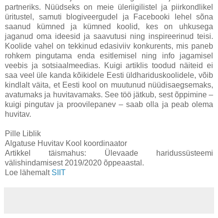
partneriks. Nüüdseks on meie üleriigilistel ja piirkondlikel
üritustel, samuti blogiveergudel ja Facebooki lehel sõna
saanud kümned ja kümned koolid, kes on uhkusega
jaganud oma ideesid ja saavutusi ning inspireerinud teisi.
Koolide vahel on tekkinud edasiviiv konkurents, mis paneb
rohkem pingutama enda esitlemisel ning info jagamisel
veebis ja sotsiaalmeedias. Kuigi artiklis toodud näiteid ei
saa veel üle kanda kõikidele Eesti üldhariduskoolidele, võib
kindlalt väita, et Eesti kool on muutunud nüüdisaegsemaks,
avatumaks ja huvitavamaks. See töö jätkub, sest õppimine –
kuigi pingutav ja proovilepanev – saab olla ja peab olema
huvitav.
Pille Liblik
Algatuse Huvitav Kool koordinaator
Artikkel täismahus: Ülevaade haridussüsteemi
välishindamisest 2019/2020 õppeaastal.
Loe lähemalt
SIIT