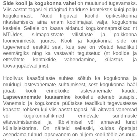
Side kooli ja kogukonna vahel
on muutunud tugevamaks.
Viis aastat tagasi ei räägitud hariduse kontekstis kuigi palju
kogukonnast. Nüüd liiguvad koolid õpikeskkonna
rikastamiseks aina enam koolimajast välja, kogukonna
keskele. Sellele on kaasa aidanud kogukonnapraktikad nt
MTÜdes, silmapaistvate vilistlaste ja paikkonna
loomeinimeste juures. Kooli ja kogukonna side on
tugevnenud eeskätt seal, kus see on võetud teadlikult
eesmärgiks ning ka vastavalt tegutsetud (nt koolide ja
ettevõtete kontaktide vahendamine, külastus- ja
töövarjupäevad jms).
Hoolivus kaasõpilaste suhtes sõltub ka kogukonna ja
muidugi lastevanemate suhtumisest, sest kogukonna hääl
jõuab kooli ennekõike lastevanemate kaudu.
Lapsevanemate kaasamine
kooliellu edeneb tasapisi.
Vanemaid ja kogukonda püütakse teadlikult tegevustesse
kaasata rohkem kui viis aastat tagasi. Nii aitavad vanemad
või kogukonnaliikmed erinevate sündmuste
ettevalmistamisel ja läbiviimisel või annavad tundi
külalislektorina. On näiteid sellestki, kuidas õpetajat
asendama tulnud lapsevanem on hiljem kooli tööle asunud.