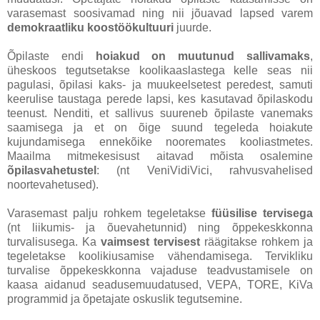
varasemast soosivamad ning nii jõuavad lapsed varem
demokraatliku koostöökultuuri
juurde.
Õpilaste endi
hoiakud on muutunud sallivamaks
,
üheskoos tegutsetakse koolikaaslastega kelle seas nii
pagulasi, õpilasi kaks- ja muukeelsetest peredest, samuti
keerulise taustaga perede lapsi, kes kasutavad õpilaskodu
teenust. Nenditi, et sallivus suureneb õpilaste vanemaks
saamisega ja et on õige suund tegeleda hoiakute
kujundamisega ennekõike nooremates kooliastmetes.
Maailma mitmekesisust aitavad mõista osalemine
õpilasvahetustel
: (nt VeniVidiVici, rahvusvahelised
noortevahetused).
Varasemast palju rohkem tegeletakse
füüsilise tervisega
(nt liikumis- ja õuevahetunnid) ning õppekeskkonna
turvalisusega. Ka
vaimsest tervisest
räägitakse rohkem ja
tegeletakse koolikiusamise vähendamisega. Tervikliku
turvalise õppekeskkonna vajaduse teadvustamisele on
kaasa aidanud seadusemuudatused, VEPA, TORE, KiVa
programmid ja õpetajate oskuslik tegutsemine.