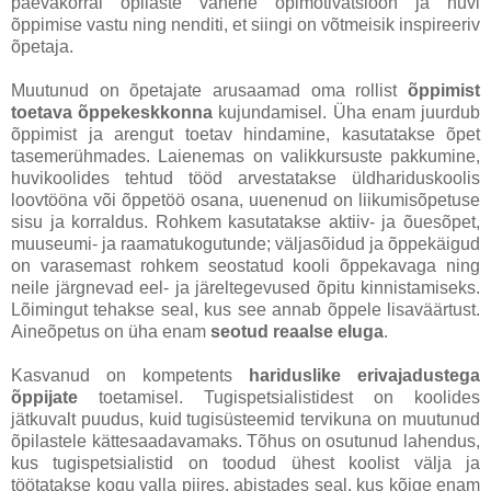
päevakorral õpilaste vähene õpimotivatsioon ja huvi
õppimise vastu ning nenditi, et siingi on võtmeisik inspireeriv
õpetaja.
Muutunud on õpetajate arusaamad oma rollist
õppimist
toetava õppekeskkonna
kujundamisel. Üha enam juurdub
õppimist ja arengut toetav hindamine, kasutatakse õpet
tasemerühmades. Laienemas on valikkursuste pakkumine,
huvikoolides tehtud tööd arvestatakse üldhariduskoolis
loovtööna või õppetöö osana, uuenenud on liikumisõpetuse
sisu ja korraldus. Rohkem kasutatakse aktiiv- ja õuesõpet,
muuseumi- ja raamatukogutunde; väljasõidud ja õppekäigud
on varasemast rohkem seostatud kooli õppekavaga ning
neile järgnevad eel- ja järeltegevused õpitu kinnistamiseks.
Lõimingut tehakse seal, kus see annab õppele lisaväärtust.
Aineõpetus on üha enam
seotud reaalse eluga
.
Kasvanud on kompetents
hariduslike erivajadustega
õppijate
toetamisel. Tugispetsialistidest on koolides
jätkuvalt puudus, kuid tugisüsteemid tervikuna on muutunud
õpilastele kättesaadavamaks. Tõhus on osutunud lahendus,
kus tugispetsialistid on toodud ühest koolist välja ja
töötatakse kogu valla piires, abistades seal, kus kõige enam