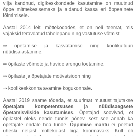
vilja kandnud, digikeskkondade kasutamine on muutnud
õppe mitmekesisemaks ja aidanud kaasa eri õppeainete
lõimimisele.
Aastal 2014 leiti mõttekodades, et on neli teemat, mis
vajaksid teravdatud tähelepanu ning vastutuse võtmist:
⇒ õpetamise ja kasvatamise ning koolikultuuri
nüüdisajastamine,
⇒ õpilaste võimete ja huvide arengu toetamine,
⇒ õpilaste ja õpetajate motivatsioon ning
⇒ koolikeskkonna avamine kogukonnale.
Aastal 2019 saame tõdeda, et suurimat muutust tajutakse
õpetajate kompetentsuses
ja
nüüdisaegsete
õpetamisviiside kasutamises
. Õpetajad soovivad, et
õpilastel oleks nende tunnis põnev, sest see annab ka
õpetajale endale hea tunde.
Õppimise mahtu
ei peetud
üheski neljast mõttekojast liiga koormavaks. Küll oli