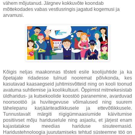
vähem mõjutanud. Järgnev kokkuvõte koondab
mõttekodades vabas vestlusringis jagatud kogemusi ja
arvamusi.
Kõigis neljas maakonnas tõsteti esile koolijuhtide ja ka
õpetajate ridadesse tulnud nooremat põlvkonda, kes
kasutavad kaasaegseid juhtimisvõtteid ning on kooli toonud
avatuma suhtlemise ja koolikultuuri. Õppimist mitmekesistab
üldharidus- ja kutsekoolide koostöö paranemine, avarduvad
noorsootöö ja huvitegevuse võimalused ning suurem
tähelepanu karjääriteadlikkusele ja ettevõtlikkusele.
Tunnustavalt märgiti riigigümnaasiumide käivitumise
positiivset mõju hariduselule ning asjaolu, et järjest enam
kajastatakse meedias hariduse sisuteemasid.
Haridustehnoloogia juurutamiseks tehtud süsteemne töö on