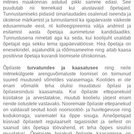
mitmes maakonnas astutud pikki samme edasi. See
puudutab nii teenekaid kui alustavaid õpetajaid.
Tunnustamiseks pidasid ümarlaudades osalenud iseenda ja
üksteise märkamist ja tunnustamist ka igapäevaste väikeste
edusammude eest, nt kolleegipreemia välja andmist ja
esitamist aasta õpetaja aunimetuse kandidaadiks.
Tunnustusena nimetati aga ka seda, kui koolijuht usaldab
õpetajat ega sekku tema igapäevatöösse. Hea õpetaja on
enesekindel, asjatundlik ja rõõmsameelne ning aitab kaasa
positiivse õpetaja kuvandi loomisele ühiskonnas.
Õpilaste
turvatundes ja kaasatuses
ning neile
mitmekülgsete arenguvõimaluste loomisel on toimunud
suured muutused võrreldes varasemaga. Koolides ei ole
enam võimalik teha olulisi muudatusi õpilasi ja
õpilasesindusi kaasamata. Kui õpilaste ettepanekuid
küsitakse ja arvestatakse, muutub koolielu järjest enam
nende ootustele vastavaks. Nooremate õpilaste ettepanekud
on valdavalt seotud kooli noorsootöö- ja huvitegevuse ning
kodukorraga, vanematel ka õppe sisuga. Aineõpetajad
küsivad õpilastelt regulaarselt tagasisidet ja sellest on
saanud üks õpetaja töövahend, et teha õppes sisulisi
muudatusi. Õpetajate hoiakud õpilaste kaasamisse on