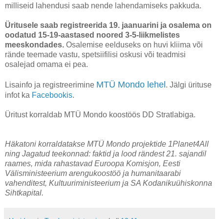
milliseid lahendusi saab nende lahendamiseks pakkuda.
Üritusele saab registreerida 19. jaanuarini ja osalema on
oodatud 15-19-aastased noored 3-5-liikmelistes
meeskondades.
Osalemise eelduseks on huvi kliima või
rände teemade vastu, spetsiifilisi oskusi või teadmisi
osalejad omama ei pea.
MTÜ Mondo lehel
Lisainfo ja registreerimine
. Jälgi ürituse
infot ka
Facebookis
.
Üritust korraldab MTÜ Mondo koostöös DD Stratlabiga.
Häkatoni korraldatakse MTÜ Mondo projektide 1Planet4All
ning Jagatud teekonnad: faktid ja lood rändest 21. sajandil
raames, mida rahastavad Euroopa Komisjon, Eesti
Välisministeerium arengukoostöö ja humanitaarabi
vahenditest, Kultuuriministeerium ja SA Kodanikuühiskonna
Sihtkapital.