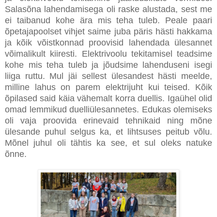
Salasõna lahendamisega oli raske alustada, sest me
ei taibanud kohe ära mis teha tuleb. Peale paari
õpetajapoolset vihjet saime juba päris hästi hakkama
ja kõik võistkonnad proovisid lahendada ülesannet
võimalikult kiiresti. Elektrivoolu tekitamisel teadsime
kohe mis teha tuleb ja jõudsime lahenduseni isegi
liiga ruttu. Mul jäi sellest ülesandest hästi meelde,
milline lahus on parem elektrijuht kui teised. Kõik
õpilased said käia vähemalt korra duellis. Igaühel olid
omad lemmikud duelliülesannetes. Edukas olemiseks
oli vaja proovida erinevaid tehnikaid ning mõne
ülesande puhul selgus ka, et lihtsuses peitub võlu.
Mõnel juhul oli tähtis ka see, et sul oleks natuke
õnne.