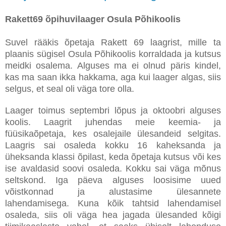
Rakett69 õpihuvilaager Osula Põhikoolis
Suvel rääkis õpetaja Rakett 69 laagrist, mille ta
plaanis sügisel Osula Põhikoolis korraldada ja kutsus
meidki osalema. Alguses ma ei olnud päris kindel,
kas ma saan ikka hakkama, aga kui laager algas, siis
selgus, et seal oli väga tore olla.
Laager toimus septembri lõpus ja oktoobri alguses
koolis. Laagrit juhendas meie keemia- ja
füüsikaõpetaja, kes osalejaile ülesandeid selgitas.
Laagris sai osaleda kokku 16 kaheksanda ja
üheksanda klassi õpilast, keda õpetaja kutsus või kes
ise avaldasid soovi osaleda. Kokku sai väga mõnus
seltskond. Iga päeva alguses loosisime uued
võistkonnad ja alustasime ülesannete
lahendamisega. Kuna kõik tahtsid lahendamisel
osaleda, siis oli väga hea jagada ülesanded kõigi