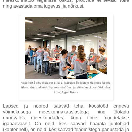
meeskonnatöö tegemise oskus, proovida erinevaid rolle
ning avastada oma tugevusi ja nõrkusi.
Rakett69 õpihuvi laager 5. ja 6. klasside õpilastele Raatuse koolis -
ülesanded pakkusid katsetamisrõõmu ja võimalust koostööd teha.
Foto: Aigrid Kõõra
Lapsed ja noored saavad teha koostööd erineva
võimekusega meeskonnakaaslastega ning töötada
erinevates meeskondades, kuna tiime muudetakse
igapäevaselt. On neid, kes saavad haarata juhtohjad
(kapteniroll), on neid, kes saavad teadmistega panustada ja