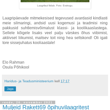
Laagrilaul liidab. Foto: Erakogu.
Laagripäevade mitmekesised tegevused avardasid kindlasti
meie silmaringi, andsid uusi kogemusi ja teadmisi ning
pakkusid suhtlemisvõimalust klassi- ja koolikaaslastega.
Sellele kõigele lisaks veel palju värskes õhus viibimist,
aktiivset liikumist, maitsev toit ning hea seltskond! Oli igati
tore sissejuhatus kooliaastale!
Elo Rahman
Osula Põhikool
Haridus- ja Teadusministeerium
kell
17:17
Jaga
reede, 26. november 2021
Muljeid Rakett69 õpihuvilaagritest