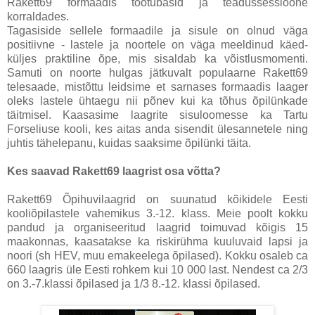
Rakett69 formaadis töötubasid ja teadussessioone
korraldades.
Tagasiside sellele formaadile ja sisule on olnud väga
positiivne - lastele ja noortele on väga meeldinud käed-
küljes praktiline õpe, mis sisaldab ka võistlusmomenti.
Samuti on noorte hulgas jätkuvalt populaarne Rakett69
telesaade, mistõttu leidsime et sarnases formaadis laager
oleks lastele ühtaegu nii põnev kui ka tõhus õpilünkade
täitmisel. Kaasasime laagrite sisuloomesse ka Tartu
Forseliuse kooli, kes aitas anda sisendit ülesannetele ning
juhtis tähelepanu, kuidas saaksime õpilünki täita.
Kes saavad Rakett69 laagrist osa võtta?
Rakett69 Õpihuvilaagrid on suunatud kõikidele Eesti
kooliõpilastele vahemikus 3.-12. klass. Meie poolt kokku
pandud ja organiseeritud laagrid toimuvad kõigis 15
maakonnas, kaasatakse ka riskirühma kuuluvaid lapsi ja
noori (sh HEV, muu emakeelega õpilased). Kokku osaleb ca
660 laagris üle Eesti rohkem kui 10 000 last. Nendest ca 2/3
on 3.-7.klassi õpilased ja 1/3 8.-12. klassi õpilased.