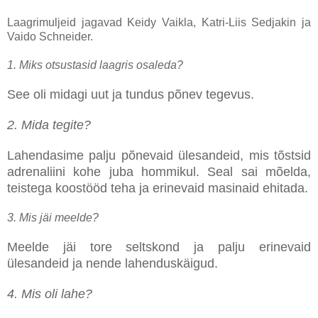
Laagrimuljeid jagavad Keidy Vaikla, Katri-Liis Sedjakin ja
Vaido Schneider.
1. Miks otsustasid laagris osaleda?
See oli midagi uut ja tundus põnev tegevus.
2. Mida tegite?
Lahendasime palju põnevaid ülesandeid, mis tõstsid
adrenaliini kohe juba hommikul. Seal sai mõelda,
teistega koostööd teha ja erinevaid masinaid ehitada.
3. Mis jäi meelde?
Meelde jäi tore seltskond ja palju erinevaid
ülesandeid ja nende lahenduskäigud.
4. Mis oli lahe?