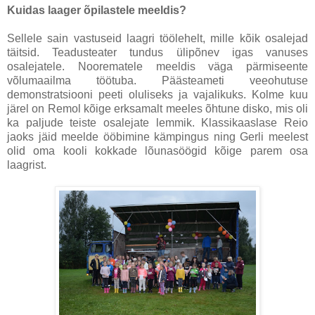
Kuidas laager õpilastele meeldis?
Sellele sain vastuseid laagri töölehelt, mille kõik osalejad
täitsid. Teadusteater tundus ülipõnev igas vanuses
osalejatele. Noorematele meeldis väga pärmiseente
võlumaailma töötuba. Päästeameti veeohutuse
demonstratsiooni peeti oluliseks ja vajalikuks. Kolme kuu
järel on Remol kõige erksamalt meeles õhtune disko, mis oli
ka paljude teiste osalejate lemmik. Klassikaaslase Reio
jaoks jäid meelde ööbimine kämpingus ning Gerli meelest
olid oma kooli kokkade lõunasöögid kõige parem osa
laagrist.