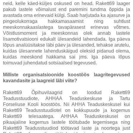
neid, kelle käed-küljes oskused on head. Rakett69 laager
pakub lastele võimalust end paremini tundma õppida ja
avastada oma erinevaid külgi. Saab harjutada ka ajasurve ja
pingeolukorraga hakkamasaamist ning suhtlust
meeskonnakaaslastega tavapärasest erinevas võtmes.
Võistlusmoment ja meeskonnas olek annab lastele
lisamotivatsiooni edukalt ülesandeid lahendada. Iga päeva
lõpus analüüsitakse läbi päev ja ülesanded, tehakse arutelu,
kuidas ülesannete lahenduskäigud oleksid pidanud olema,
kuidas meeskond hakkama sai jms. Iga päeva lõpus
toimuvad juhendatud sotsiaalsed tegevused.
Milliste organisatsioonide koostöös laagritegevused
kavandasite ja laagreid läbi viite?
Rakett69 Õpihuvilaagrid on loodud Rakett69
Teadusstuudiote, AHHAA Teaduskeskuse ja Tartu
Forseliuse Kooli koostöös. Nii AHHA Teaduskeskusel kui
Rakett69 Teadusstuudiotel on kokkupuude ja kogemus
Rakett69 telesaatega. AHHAA Teaduskeskusel on
pikaajaline kogemus lastele töötubade tegemisega ning
Rakett69 Teadusstuudiod töötavad laste ja noortega just