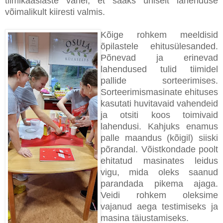
tiimikaaslaste vahel, et saaks ühiselt lahenduse
võimalikult kiiresti valmis.
Kõige rohkem meeldisid
õpilastele ehitusülesanded.
Põnevad ja erinevad
lahendused tulid tiimidel
pallide sorteerimises.
Sorteerimismasinate ehituses
kasutati huvitavaid vahendeid
ja otsiti koos toimivaid
lahendusi. Kahjuks enamus
palle maandus (kõigil) siiski
põrandal. Võistkondade poolt
ehitatud masinates leidus
vigu, mida oleks saanud
parandada pikema ajaga.
Veidi rohkem oleksime
vajanud aega testimiseks ja
masina täiustamiseks.