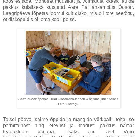
koos esitada. Mõnusat muusikat ja võimalust kaasa laulda
pakkus külaliseks kutsutud Aare Pai ansamblist Öösorr.
Laagripäeva lõpetas loomulikult disko, mis oli tore seetõttu,
et diskopuldis oli oma kooli poiss.
Aasta huvialaõpetaja Triinu Grossmann robootika õpituba juhendamas.
Foto: Erakogu.
Teisel päeval saime õppida ja mängida võrkpalli, teha ise
pärmitainast ning elevust ja teadust pakkus hämar
teadusteatri õpituba. Lisaks olid veel Võru