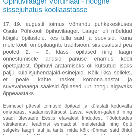
Õpihuvilaager Võrumaal - hoogne
sissejuhatus kooliaastasse
17.−19. augustil toimus Võhandu puhkekeskuses
Osula Põhikooli õpihuvilaager. Laager oli mõeldud
kõigile õpilastele, kes tulla said ja soovisid. Kuna
meie koolil on õpilaagrite traditsioon, siis osalesid pea
pooled 2. – 9. klassi õpilased ning laagri
õnnestumisele andsid panuse enamus kooli
õpetajatest. Õpihuvi äratamiseks oli kutsutud lisaks
palju külalisjuhendajaid-esinejaid. Kõik ikka selleks,
et peale kahte rasket koroona-aastat ja
suvevaheaega saaksid õpilased uut hoogu algavaks
õppeaastaks.
Esimesel päeval toimusid õpitoad ja külastati koduvalla
omapärast vaatamisväärsust Lasva veetorn-galeriid ning
saadi ülevaade Eestis elavatest lindudest. Töötubades
värskendati teadmisi esmaabist, meisterdati ning õpiti
selgeks laagri laul ja tants, mida kõik rühmad said õhtul