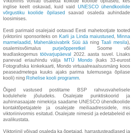
Viktoriinis võivad osaleda kõikide koolide õpilased, kes
inglise keelt oskavad, kuid vaid
UNESCO ühendkoolide
võrgustiku koolide õpilased
saavad osaleda auhindade
loosimises.
Eesti parimaid osalejaid ootavad Eesti mahetootjate tooted
(viktoriini sponsoriteks on
Karli ja Linda maiustused
,
Minna
marmelaadid
,
Mahenäksivabrik Süü ää
ning
Taali mesila
),
osalemisvõimalus
purjeõpperetkel
Soome või
teadlaskogemus
töövarjupäeval
2022. aasta suvel. Lisaks
panevad eriauhindu välja
MTÜ Mondo
(kaks 33-eurost
Fotografiska kinkekaarti, Mondo virtuaalreaalsusmäng koos
peaseadmetega kuuks ajaks parima tulemusega õpilase
kooli) ning
Rohelise kooli programm
.
Õiged vastused postitame BSP rahvusvahelisele
kodulehele jõuludeks. Osalejate punktiskoorid ja
auhinnasaajate nimekirja saadame UNESCO ühendkoolide
kontaktõpetajatele ja osalejate meiliaadressidele, mis
viktoriinivormis esitatud. Osalejate nimesid ja edetabeleid ei
avalikustata.
Viktoriinil võivad osaleda ka õpetajad, harrastusteadlased ja