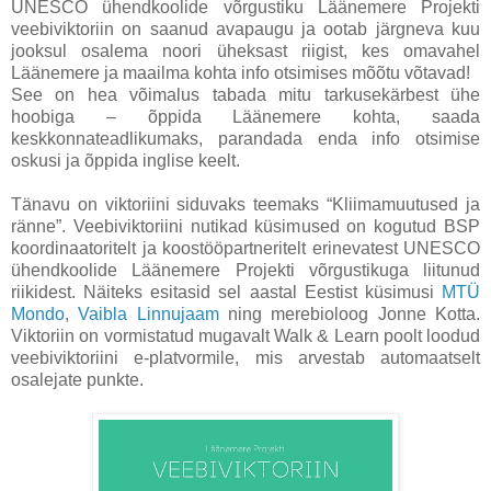
UNESCO ühendkoolide võrgustiku Läänemere Projekti
veebiviktoriin on saanud avapaugu ja ootab järgneva kuu
jooksul osalema noori üheksast riigist, kes omavahel
Läänemere ja maailma kohta info otsimises mõõtu võtavad!
See on hea võimalus tabada mitu tarkusekärbest ühe
hoobiga – õppida Läänemere kohta, saada
keskkonnateadlikumaks, parandada enda info otsimise
oskusi ja õppida inglise keelt.
Tänavu on viktoriini siduvaks teemaks “Kliimamuutused ja
ränne”. Veebiviktoriini nutikad küsimused on kogutud BSP
koordinaatoritelt ja koostööpartneritelt erinevatest UNESCO
ühendkoolide Läänemere Projekti võrgustikuga liitunud
riikidest. Näiteks esitasid sel aastal Eestist küsimusi
MTÜ
Mondo
,
Vaibla Linnujaam
ning merebioloog Jonne Kotta.
Viktoriin on vormistatud mugavalt Walk & Learn poolt loodud
veebiviktoriini e-platvormile, mis arvestab automaatselt
osalejate punkte.