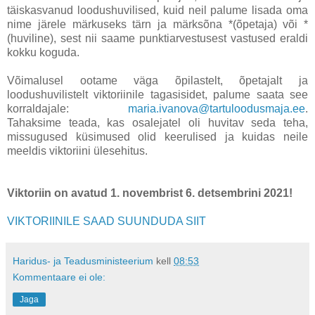
täiskasvanud loodushuvilised, kuid neil palume lisada oma
nime järele märkuseks tärn ja märksõna *(õpetaja) või *
(huviline), sest nii saame punktiarvestusest vastused eraldi
kokku koguda.
Võimalusel ootame väga õpilastelt, õpetajalt ja
loodushuvilistelt viktoriinile tagasisidet, palume saata see
korraldajale:
maria.ivanova@tartuloodusmaja.ee
.
Tahaksime teada, kas osalejatel oli huvitav seda teha,
missugused küsimused olid keerulised ja kuidas neile
meeldis viktoriini ülesehitus.
Viktoriin on avatud 1. novembrist 6. detsembrini 2021!
VIKTORIINILE SAAD SUUNDUDA SIIT
Haridus- ja Teadusministeerium
kell
08:53
Kommentaare ei ole:
Jaga