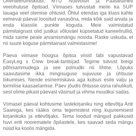
Orienteerumisklubi, MTÜ Nutivõluri ja Päästeameti
veeohutuse õpitoad. Viimases tutvustati meile ka SUP
lauaga veel olemise ohtusid. Õhtul etendas iga klass kahte
eelneval päeval loositud vanasõna, mida kõik said arvata ja
enda klassile punkte koguda. Meie valmistatud
pärmitaignast olid justkui võluväel küpsetatud kaneelirullid,
mida saime peale arvamismängu nosida. Raske uskuda, et
nii suure koguse pärmitainast valmistasime!
Päeva viimase hoogsa õpitoa viisid läbi vapustavad
EasyLeg s Crew break-tantsijad. Tegime tutvust breigi
põhisammudega ja see polnudki nii lihtne. Lõpuks
saavutasime ikka mingisuguse sujuvuse ja ühtsuse
liikumises. Nende esinemiskava aga kutsus esile valju ja
tormilise kaasaelamise. Päev jõudis õhtusse üsna rahulikult,
sest olime pikast päevast väsinud ja vihma muudkui sadas.
Viimasel päeval kohtusime lastekirjaniku ning ettevõtja Anti
Saarega, kes rääkis oma tegemistest ning kujunemisest
kirjanikuks ja ettevõtjaks. Tema loodud mängud pakkusid
huvi eriti noorematele õpilastele, kes saavad seda mängu
nüüd ka koolis mängida.