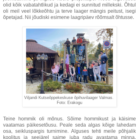
olid kõik vabatahtlikud ja kedagi ei sunnitud millekski. Õhtul
oli meil veel lõkkeõhtu ja terve laager mängis peitust, isegi
õpetajad. Nii jõudiski esimene laagripäev rõõmsalt õhtusse.
Viljandi Kutseõppekeskuse õpihuvilaager Valmas.
Foto: Erakogu
Teine hommik oli mõnus. Sõime hommikust ja käisime
vaatamas päikesetõusu. Peale seda algas kõige lahedam
osa, seikluspargis turnimine. Alguses tehti meile põhjalik
koolitus ja seejärel saime juba radu avastama minna.