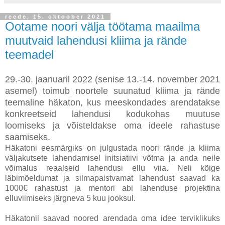
reede, 15. oktoober 2021
Ootame noori välja töötama maailma
muutvaid lahendusi kliima ja rände
teemadel
29.-30. jaanuaril 2022 (senise 13.-14. november 2021
asemel) toimub noortele suunatud kliima ja rände
teemaline häkaton, kus meeskondades arendatakse
konkreetseid lahendusi kodukohas muutuse
loomiseks ja võisteldakse oma ideele rahastuse
saamiseks.
Häkatoni eesmärgiks on julgustada noori rände ja kliima
väljakutsete lahendamisel initsiatiivi võtma ja anda neile
võimalus reaalseid lahendusi ellu viia. Neli kõige
läbimõeldumat ja silmapaistvamat lahendust saavad ka
1000€ rahastust ja mentori abi lahenduse projektina
elluviimiseks järgneva 5 kuu jooksul.
Häkatonil saavad noored arendada oma idee terviklikuks