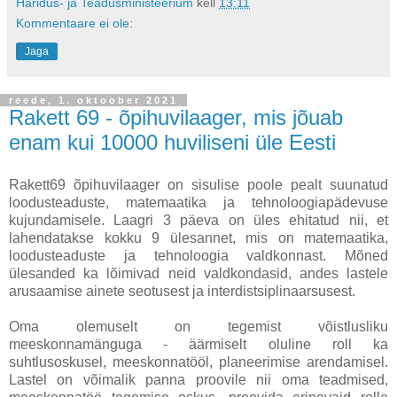
Haridus- ja Teadusministeerium
kell
13:11
Kommentaare ei ole:
Jaga
reede, 1. oktoober 2021
Rakett 69 - õpihuvilaager, mis jõuab
enam kui 10000 huviliseni üle Eesti
Rakett69 õpihuvilaager on sisulise poole pealt suunatud
loodusteaduste, matemaatika ja tehnoloogiapädevuse
kujundamisele. Laagri 3 päeva on üles ehitatud nii, et
lahendatakse kokku 9 ülesannet, mis on matemaatika,
loodusteaduste ja tehnoloogia valdkonnast. Mõned
ülesanded ka lõimivad neid valdkondasid, andes lastele
arusaamise ainete seotusest ja interdistsiplinaarsusest.
Oma olemuselt on tegemist võistlusliku
meeskonnamänguga - äärmiselt oluline roll ka
suhtlusoskusel, meeskonnatööl, planeerimise arendamisel.
Lastel on võimalik panna proovile nii oma teadmised,