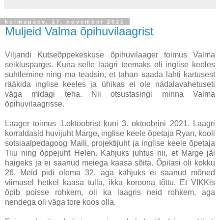
kolmapäev, 17. november 2021
Muljeid Valma õpihuvilaagrist
Viljandi Kutseõppekeskuse õpihuvilaager toimus Valma
seikluspargis. Kuna selle laagri teemaks oli inglise keeles
suhtlemine ning ma teadsin, et tahan saada lahti kartusest
rääkida inglise keeles ja ühikas ei ole nädalavahetuseti
väga midagi teha. Nii otsustasingi minna Valma
õpihuvilaagrisse.
Laager toimus 1.oktoobrist kuni 3. oktoobrini 2021. Laagri
korraldasid huvijuht Marge, inglise keele õpetaja Ryan, kooli
sotsiaalpedagoog Maili, projektijuht ja inglise keele õpetaja
Tiiu ning õppejuht Helen. Kahjuks juhtus nii, et Marge jäi
haigeks ja ei saanud meiega kaasa sõita. Õpilasi oli kokku
26. Meid pidi olema 32, aga kahjuks ei saanud mõned
viimasel hetkel kaasa tulla, ikka koroona tõttu. Et VIKKis
õpib poisse rohkem, oli ka laagris neid rohkem, aga
nendega oli väga tore koos olla.