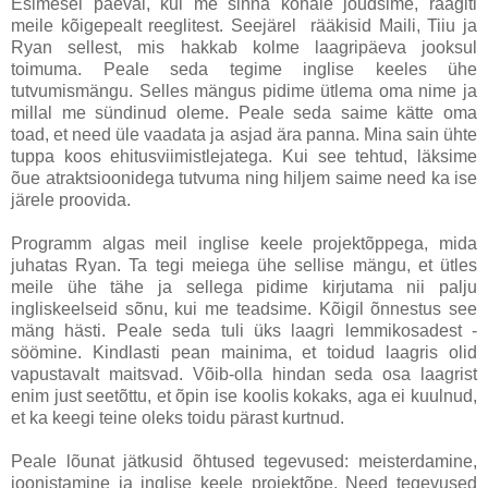
Esimesel päeval, kui me sinna kohale jõudsime, räägiti
meile kõigepealt reeglitest. Seejärel rääkisid Maili, Tiiu ja
Ryan sellest, mis hakkab kolme laagripäeva jooksul
toimuma. Peale seda tegime inglise keeles ühe
tutvumismängu. Selles mängus pidime ütlema oma nime ja
millal me sündinud oleme. Peale seda saime kätte oma
toad, et need üle vaadata ja asjad ära panna. Mina sain ühte
tuppa koos ehitusviimistlejatega. Kui see tehtud, läksime
õue atraktsioonidega tutvuma ning hiljem saime need ka ise
järele proovida.
Programm algas meil inglise keele projektõppega, mida
juhatas Ryan. Ta tegi meiega ühe sellise mängu, et ütles
meile ühe tähe ja sellega pidime kirjutama nii palju
ingliskeelseid sõnu, kui me teadsime. Kõigil õnnestus see
mäng hästi. Peale seda tuli üks laagri lemmikosadest -
söömine. Kindlasti pean mainima, et toidud laagris olid
vapustavalt maitsvad. Võib-olla hindan seda osa laagrist
enim just seetõttu, et õpin ise koolis kokaks, aga ei kuulnud,
et ka keegi teine oleks toidu pärast kurtnud.
Peale lõunat jätkusid õhtused tegevused: meisterdamine,
joonistamine ja inglise keele projektõpe. Need tegevused