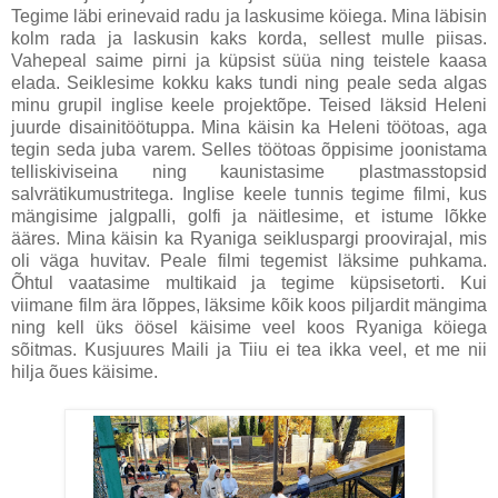
Tegime läbi erinevaid radu ja laskusime köiega. Mina läbisin
kolm rada ja laskusin kaks korda, sellest mulle piisas.
Vahepeal saime pirni ja küpsist süüa ning teistele kaasa
elada. Seiklesime kokku kaks tundi ning peale seda algas
minu grupil inglise keele projektõpe. Teised läksid Heleni
juurde disainitöötuppa. Mina käisin ka Heleni töötoas, aga
tegin seda juba varem. Selles töötoas õppisime joonistama
telliskiviseina ning kaunistasime plastmasstopsid
salvrätikumustritega. Inglise keele tunnis tegime filmi, kus
mängisime jalgpalli, golfi ja näitlesime, et istume lõkke
ääres. Mina käisin ka Ryaniga seikluspargi proovirajal, mis
oli väga huvitav. Peale filmi tegemist läksime puhkama.
Õhtul vaatasime multikaid ja tegime küpsisetorti. Kui
viimane film ära lõppes, läksime kõik koos piljardit mängima
ning kell üks öösel käisime veel koos Ryaniga köiega
sõitmas. Kusjuures Maili ja Tiiu ei tea ikka veel, et me nii
hilja õues käisime.