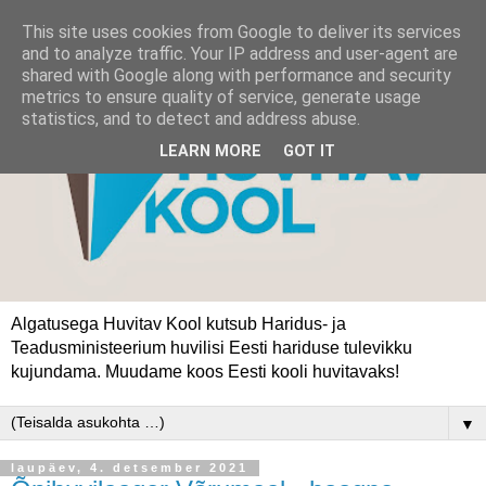
This site uses cookies from Google to deliver its services
and to analyze traffic. Your IP address and user-agent are
shared with Google along with performance and security
metrics to ensure quality of service, generate usage
statistics, and to detect and address abuse.
LEARN MORE
GOT IT
Algatusega Huvitav Kool kutsub Haridus- ja
Teadusministeerium huvilisi Eesti hariduse tulevikku
kujundama. Muudame koos Eesti kooli huvitavaks!
▼
laupäev, 4. detsember 2021