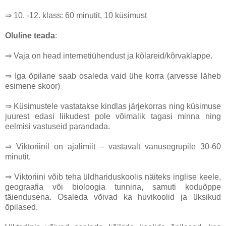
⇒ 10. -12. klass: 60 minutit, 10 küsimust
Oluline teada
:
⇒ Vaja on head internetiühendust ja kõlareid/kõrvaklappe.
⇒ Iga õpilane saab osaleda vaid ühe korra (arvesse läheb
esimene skoor)
⇒ Küsimustele vastatakse kindlas järjekorras ning küsimuse
juurest edasi liikudest pole võimalik tagasi minna ning
eelmisi vastuseid parandada.
⇒ Viktoriinil on ajalimiit – vastavalt vanusegrupile 30-60
minutit.
⇒ Viktoriini võib teha üldhariduskoolis näiteks inglise keele,
geograafia või bioloogia tunnina, samuti koduõppe
täiendusena. Osaleda võivad ka huvikoolid ja üksikud
õpilased.