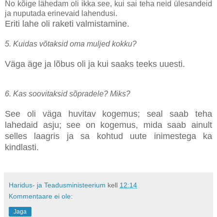
No kõige lähedam oli ikka see, kui sai teha neid ülesandeid
ja nuputada erinevaid lahendusi.
Eriti lahe oli raketi valmistamine.
5. Kuidas võtaksid oma muljed kokku?
Väga äge ja lõbus oli ja kui saaks teeks uuesti.
6. Kas soovitaksid sõpradele? Miks?
See oli väga huvitav kogemus; seal saab teha
lahedaid asju; see on kogemus, mida saab ainult
selles laagris ja sa kohtud uute inimestega ka
kindlasti.
Haridus- ja Teadusministeerium
kell
12:14
Kommentaare ei ole:
Jaga