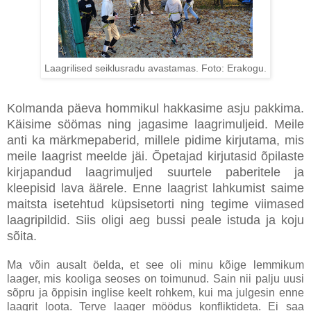
Laagrilised seiklusradu avastamas. Foto: Erakogu.
Kolmanda päeva hommikul hakkasime asju pakkima.
Käisime söömas ning jagasime laagrimuljeid. Meile
anti ka märkmepaberid, millele pidime kirjutama, mis
meile laagrist meelde jäi. Õpetajad kirjutasid õpilaste
kirjapandud laagrimuljed suurtele paberitele ja
kleepisid lava äärele. Enne laagrist lahkumist saime
maitsta isetehtud küpsisetorti ning tegime viimased
laagripildid. Siis oligi aeg bussi peale istuda ja koju
sõita.
Ma võin ausalt öelda, et see oli minu kõige lemmikum
laager, mis kooliga seoses on toimunud. Sain nii palju uusi
sõpru ja õppisin inglise keelt rohkem, kui ma julgesin enne
laagrit loota. Terve laager möödus konfliktideta. Ei saa