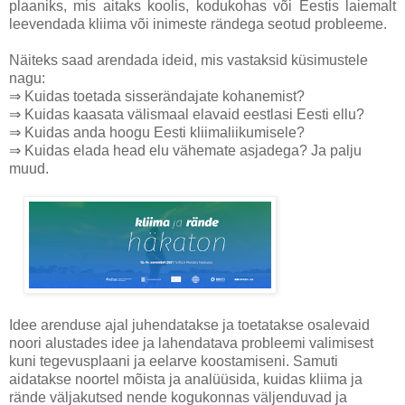
plaaniks, mis aitaks koolis, kodukohas või Eestis laiemalt
leevendada kliima või inimeste rändega seotud probleeme.
Näiteks saad arendada ideid, mis vastaksid küsimustele
nagu:
⇒ Kuidas toetada sisserändajate kohanemist?
⇒ Kuidas
kaasata välismaal elavaid eestlasi Eesti ellu?
⇒ Kuidas
anda hoogu Eesti kliimaliikumisele?
⇒
Kuidas elada head elu vähemate asjadega? Ja palju
muud.
Idee arenduse ajal juhendatakse ja toetatakse osalevaid
noori alustades idee ja lahendatava probleemi valimisest
kuni tegevusplaani ja eelarve koostamiseni. Samuti
aidatakse noortel mõista ja analüüsida, kuidas kliima ja
rände väljakutsed nende kogukonnas väljenduvad ja