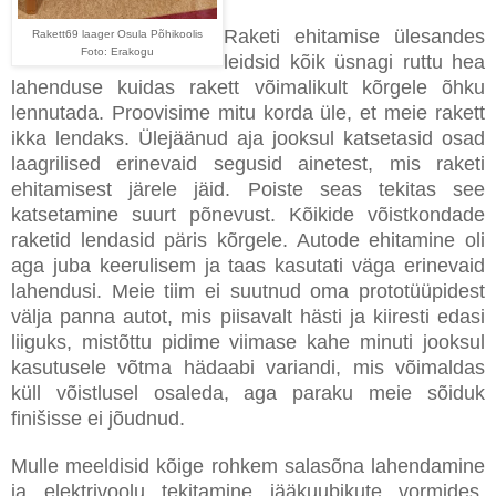
Raketi ehitamise ülesandes
Rakett69 laager Osula Põhikoolis
Foto: Erakogu
leidsid kõik üsnagi ruttu hea
lahenduse kuidas rakett võimalikult kõrgele õhku
lennutada. Proovisime mitu korda üle, et meie rakett
ikka lendaks. Ülejäänud aja jooksul katsetasid osad
laagrilised erinevaid segusid ainetest, mis raketi
ehitamisest järele jäid. Poiste seas tekitas see
katsetamine suurt põnevust. Kõikide võistkondade
raketid lendasid päris kõrgele. Autode ehitamine oli
aga juba keerulisem ja taas kasutati väga erinevaid
lahendusi. Meie tiim ei suutnud oma prototüüpidest
välja panna autot, mis piisavalt hästi ja kiiresti edasi
liiguks, mistõttu pidime viimase kahe minuti jooksul
kasutusele võtma hädaabi variandi, mis võimaldas
küll võistlusel osaleda, aga paraku meie sõiduk
finišisse ei jõudnud.
Mulle meeldisid kõige rohkem salasõna lahendamine
ja elektrivoolu tekitamine jääkuubikute vormides.