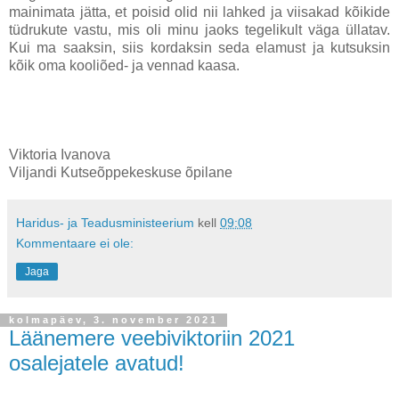
mainimata jätta, et poisid olid nii lahked ja viisakad kõikide
tüdrukute vastu, mis oli minu jaoks tegelikult väga üllatav.
Kui ma saaksin, siis kordaksin seda elamust ja kutsuksin
kõik oma kooliõed- ja vennad kaasa.
Viktoria Ivanova
Viljandi Kutseõppekeskuse õpilane
Haridus- ja Teadusministeerium
kell
09:08
Kommentaare ei ole:
Jaga
kolmapäev, 3. november 2021
Läänemere veebiviktoriin 2021
osalejatele avatud!