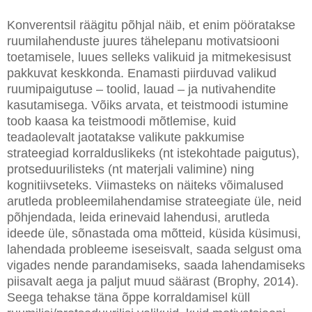
Konverentsil räägitu põhjal näib, et enim pööratakse
ruumilahenduste juures tähelepanu motivatsiooni
toetamisele, luues selleks valikuid ja mitmekesisust
pakkuvat keskkonda. Enamasti piirduvad valikud
ruumipaigutuse – toolid, lauad – ja nutivahendite
kasutamisega. Võiks arvata, et teistmoodi istumine
toob kaasa ka teistmoodi mõtlemise, kuid
teadaolevalt jaotatakse valikute pakkumise
strateegiad korralduslikeks (nt istekohtade paigutus),
protseduurilisteks (nt materjali valimine) ning
kognitiivseteks. Viimasteks on näiteks võimalused
arutleda probleemilahendamise strateegiate üle, neid
põhjendada, leida erinevaid lahendusi, arutleda
ideede üle, sõnastada oma mõtteid, küsida küsimusi,
lahendada probleeme iseseisvalt, saada selgust oma
vigades nende parandamiseks, saada lahendamiseks
piisavalt aega ja paljut muud säärast (Brophy, 2014).
Seega tehakse täna õppe korraldamisel küll