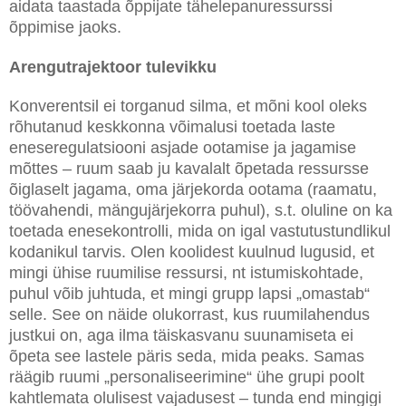
aidata taastada õppijate tähelepanuressurssi
õppimise jaoks.
Arengutrajektoor tulevikku
Konverentsil ei torganud silma, et mõni kool oleks
rõhutanud keskkonna võimalusi toetada laste
eneseregulatsiooni asjade ootamise ja jagamise
mõttes – ruum saab ju kavalalt õpetada ressursse
õiglaselt jagama, oma järjekorda ootama (raamatu,
töövahendi, mängujärjekorra puhul), s.t. oluline on ka
toetada enesekontrolli, mida on igal vastutustundlikul
kodanikul tarvis. Olen koolidest kuulnud lugusid, et
mingi ühise ruumilise ressursi, nt istumiskohtade,
puhul võib juhtuda, et mingi grupp lapsi „omastab“
selle. See on näide olukorrast, kus ruumilahendus
justkui on, aga ilma täiskasvanu suunamiseta ei
õpeta see lastele päris seda, mida peaks. Samas
räägib ruumi „personaliseerimine“ ühe grupi poolt
kahtlemata olulisest vajadusest – tunda end mingigi