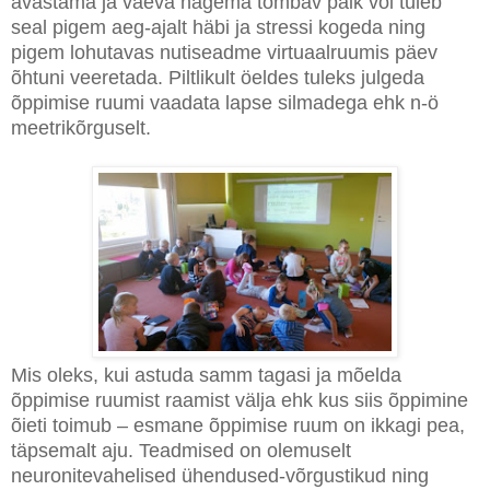
avastama ja vaeva nägema tõmbav paik või tuleb
seal pigem aeg-ajalt häbi ja stressi kogeda ning
pigem lohutavas nutiseadme virtuaalruumis päev
õhtuni veeretada. Piltlikult öeldes tuleks julgeda
õppimise ruumi vaadata lapse silmadega ehk n-ö
meetrikõrguselt.
Mis oleks, kui astuda samm tagasi ja mõelda
õppimise ruumist raamist välja ehk kus siis õppimine
õieti toimub – esmane õppimise ruum on ikkagi pea,
täpsemalt aju. Teadmised on olemuselt
neuronitevahelised ühendused-võrgustikud ning