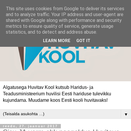
This site uses cookies from Google to deliver its services
and to analyze traffic. Your IP address and user-agent are
shared with Google along with performance and security
metrics to ensure quality of service, generate usage
statistics, and to detect and address abuse.
LEARN MORE
GOT IT
Algatusega Huvitav Kool kutsub Haridus- ja
Teadusministeerium huvilisi Eesti hariduse tulevikku
kujundama. Muudame koos Eesti kooli huvitavaks!
▼
reede, 27. jaanuar 2017