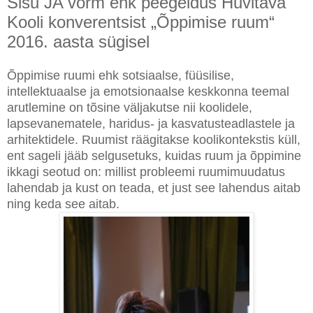
Sisu JA vorm ehk peegeldus Huvitava
Kooli konverentsist „Õppimise ruum“
2016. aasta sügisel
Õppimise ruumi ehk sotsiaalse, füüsilise,
intellektuaalse ja emotsionaalse keskkonna teemal
arutlemine on tõsine väljakutse nii koolidele,
lapsevanematele, haridus- ja kasvatusteadlastele ja
arhitektidele. Ruumist räägitakse koolikontekstis küll,
ent sageli jääb selgusetuks, kuidas ruum ja õppimine
ikkagi seotud on: millist probleemi ruumimuudatus
lahendab ja kust on teada, et just see lahendus aitab
ning keda see aitab.