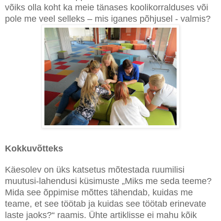
võiks olla koht ka meie tänases koolikorralduses või
pole me veel selleks – mis iganes põhjusel - valmis?
Kokkuvõtteks
Käesolev on üks katsetus mõtestada ruumilisi
muutusi-lahendusi küsimuste „Miks me seda teeme?
Mida see õppimise mõttes tähendab, kuidas me
teame, et see töötab ja kuidas see töötab erinevate
laste jaoks?“ raamis. Ühte artiklisse ei mahu kõik