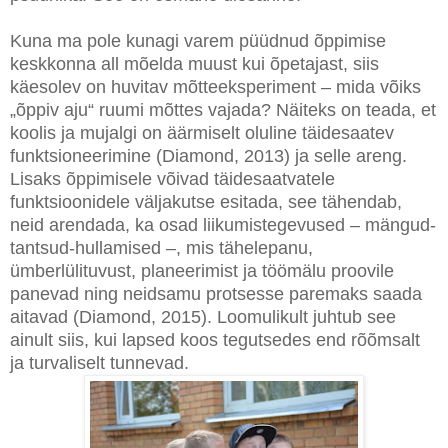
Kuna ma pole kunagi varem püüdnud õppimise
keskkonna all mõelda muust kui õpetajast, siis
käesolev on huvitav mõtteeksperiment – mida võiks
„õppiv aju“ ruumi mõttes vajada? Näiteks on teada, et
koolis ja mujalgi on äärmiselt oluline täidesaatev
funktsioneerimine (Diamond, 2013) ja selle areng.
Lisaks õppimisele võivad täidesaatvatele
funktsioonidele väljakutse esitada, see tähendab,
neid arendada, ka osad liikumistegevused – mängud-
tantsud-hullamised –, mis tähelepanu,
ümberlülituvust, planeerimist ja töömälu proovile
panevad ning neidsamu protsesse paremaks saada
aitavad (Diamond, 2015). Loomulikult juhtub see
ainult siis, kui lapsed koos tegutsedes end rõõmsalt
ja turvaliselt tunnevad.