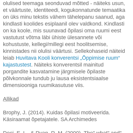
olulised teemaga seonduvad mõtted - näiteks usun,
et väärtuste, identiteedi, kogukonnatunde temaatika
on üks minu tekstis vähem tähelepanu saanud, aga
kindlasti koolides esiplaanil olev valdkond. Kindlasti
on ka koole, mis suunavad õpilasi oma ruumi eest
vastutust võtma läbi ühiste ülesannete või
kohustuste, kellegi/millegi eest hoolitsemise,
kinnistades nii olulisi väärtusi. Sellekohaseid näiteid
leiab
Huvitava Kooli konverentsi „Õppimise ruum“
kajastustest
. Näiteks konverentsil mainitud
porgandite kasvatamine järgmisele õpilaste
põlvkonnale tundub ju lausa eksistentsiaalse
dimensiooniga ruumikasutuse viis.
Allikad
Brophy, J. (2014). Kuidas õpilasi motiveerida.
Käsiraamat õpetajatele. SA Archimedes