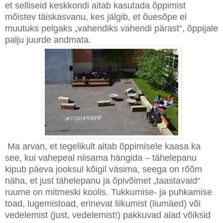
et selliseid keskkondi aitab kasutada õppimist
mõistev täiskasvanu, kes jälgib, et õuesõpe ei
muutuks pelgaks „vahendiks vahendi pärast“, õppijale
palju juurde andmata.
Ma arvan, et tegelikult aitab õppimisele kaasa ka
see, kui vahepeal niisama hängida – tähelepanu
kipub päeva jooksul kõigil väsima, seega on rõõm
näha, et just tähelepanu ja õpivõimet „taastavaid“
ruume on mitmeski koolis. Tukkumise- ja puhkamise
toad, lugemistoad, erinevat liikumist (liumäed) või
vedelemist (just, vedelemist!) pakkuvad alad võiksid