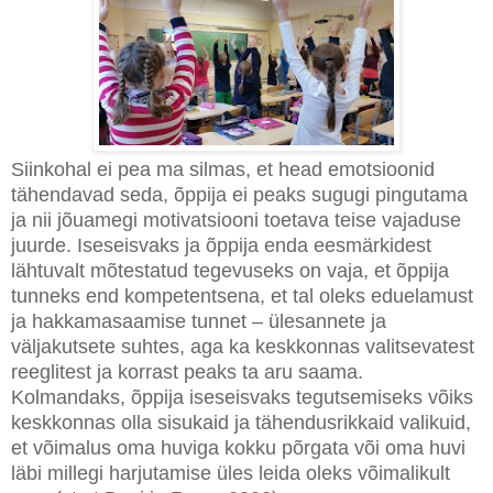
Siinkohal ei pea ma silmas, et head emotsioonid
tähendavad seda, õppija ei peaks sugugi pingutama
ja nii jõuamegi motivatsiooni toetava teise vajaduse
juurde. Iseseisvaks ja õppija enda eesmärkidest
lähtuvalt mõtestatud tegevuseks on vaja, et õppija
tunneks end kompetentsena, et tal oleks eduelamust
ja hakkamasaamise tunnet – ülesannete ja
väljakutsete suhtes, aga ka keskkonnas valitsevatest
reeglitest ja korrast peaks ta aru saama.
Kolmandaks, õppija iseseisvaks tegutsemiseks võiks
keskkonnas olla sisukaid ja tähendusrikkaid valikuid,
et võimalus oma huviga kokku põrgata või oma huvi
läbi millegi harjutamise üles leida oleks võimalikult