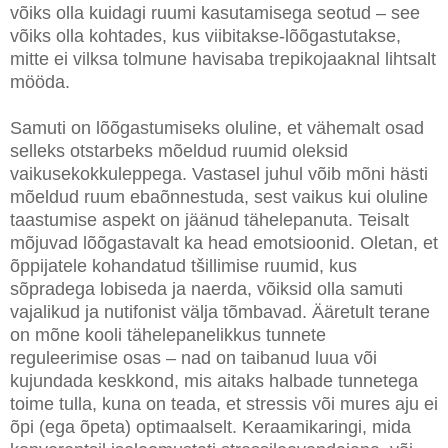
võiks olla kuidagi ruumi kasutamisega seotud – see
võiks olla kohtades, kus viibitakse-lõõgastutakse,
mitte ei vilksa tolmune havisaba trepikojaaknal lihtsalt
mööda.
Samuti on lõõgastumiseks oluline, et vähemalt osad
selleks otstarbeks mõeldud ruumid oleksid
vaikusekokkuleppega. Vastasel juhul võib mõni hästi
mõeldud ruum ebaõnnestuda, sest vaikus kui oluline
taastumise aspekt on jäänud tähelepanuta. Teisalt
mõjuvad lõõgastavalt ka head emotsioonid. Oletan, et
õppijatele kohandatud tšillimise ruumid, kus
sõpradega lobiseda ja naerda, võiksid olla samuti
vajalikud ja nutifonist välja tõmbavad. Ääretult terane
on mõne kooli tähelepanelikkus tunnete
reguleerimise osas – nad on taibanud luua või
kujundada keskkond, mis aitaks halbade tunnetega
toime tulla, kuna on teada, et stressis või mures aju ei
õpi (ega õpeta) optimaalselt. Keraamikaringi, mida