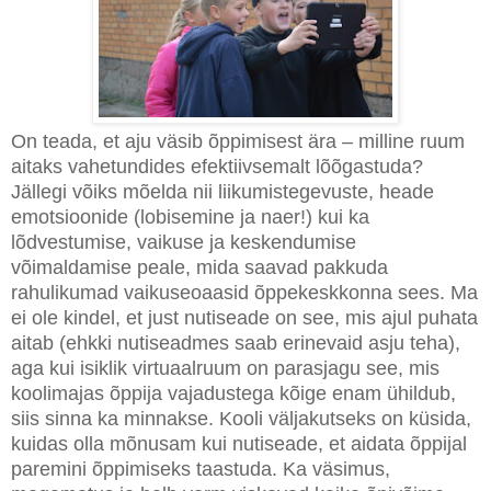
On teada, et aju väsib õppimisest ära – milline ruum
aitaks vahetundides efektiivsemalt lõõgastuda?
Jällegi võiks mõelda nii liikumistegevuste, heade
emotsioonide (lobisemine ja naer!) kui ka
lõdvestumise, vaikuse ja keskendumise
võimaldamise peale, mida saavad pakkuda
rahulikumad vaikuseoaasid õppekeskkonna sees. Ma
ei ole kindel, et just nutiseade on see, mis ajul puhata
aitab (ehkki nutiseadmes saab erinevaid asju teha),
aga kui isiklik virtuaalruum on parasjagu see, mis
koolimajas õppija vajadustega kõige enam ühildub,
siis sinna ka minnakse. Kooli väljakutseks on küsida,
kuidas olla mõnusam kui nutiseade, et aidata õppijal
paremini õppimiseks taastuda. Ka väsimus,