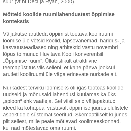
suur (vt nt Deci ja Ryan, 2000).
Mõtteid koolide ruumilahendustest õppimise
kontekstis
Väljakutse arutleda õppimist toetava kooliruumi
loomise üle võtsid koolid, lapsevanemad, haridus- ja
kasvatusteadlased ning arhitektid vastu novembri
lõpus toimunud Huvitava Kooli konverentsil
„Õppimise ruum“. Üllatuslikult atraktiivne
teemapüstitus viis selleni, et kahe päeva jooksul
arutleti kooliruumi üle väga erinevate nurkade alt.
Nurkadest terviku loomiseks oli igas töötoas koolide
uudseid ja mõnusaid lahendusi kuulamas ka üks
„spioon“ ehk vaatleja. Sel viisil said väljapakutud
ideed ka kohapeal vastavalt õppimise juures olulistele
aspektidele süstematiseeritud. Skemaatiliselt kujunes
pilt sellest, mille peale mõtlevad koolimeeskonnad,
kui nad mõtestavad oma ruumi.