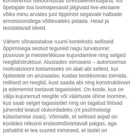
konverentsil iseloomustati stressileevendajana, või
õpetajate toa loomapesasid jälgivaid live-ekraane
võiks minu arvates just õppimist segavate halbade
emotsioonidega võitlevateks pidada. Head ja
teostatavad ideed.
Vähem sõnastatakse ruumi kontekstis selliseid
õppimisega seotud tegureid nagu turvatunne;
püsivuse ja meisterlikkuse kujundamine ning selged
reeglid/struktuur. Alustades viimasest – autonoomse
motivatsiooni toetamiseks on alati abi sellest, kui
õpilastele on arusaadav, kuidas keskkonnas toimida,
millised on reeglid, kust saada abi ning konstruktiivset
ja edenemist toetavat tagasisidet. On koole, kus on
välja kujunenud reeglite või väärtuste ühine loomine,
kus saab selget tagasisidet ning on tagatud lihtsad
juhendid teatud olukordadeks (nt psühholoogi
külastamise osas). Võimalik, et sellised asjad on
koolides niikuinii endastmõistetavalt paigas, aga
pahatihti ei tea suured inimesed, et lastel on