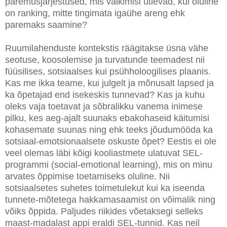
paremusjärjestused, mis vaikimisi ütlevad, kui oluline
on ranking, mitte tingimata igaühe areng ehk
paremaks saamine?
Ruumilahenduste kontekstis räägitakse üsna vähe
seotuse, koosolemise ja turvatunde teemadest nii
füüsilises, sotsiaalses kui psühholoogilises plaanis.
Kas me ikka teame, kui julgelt ja mõnusalt lapsed ja
ka õpetajad end isekeskis tunnevad? Kas ja kuhu
oleks vaja toetavat ja sõbralikku vanema inimese
pilku, kes aeg-ajalt suunaks ebakohaseid käitumisi
kohasemate suunas ning ehk teeks jõudumööda ka
sotsiaal-emotsionaalsete oskuste õpet? Eestis ei ole
veel olemas läbi kõigi kooliastmete ulatuvat SEL-
programmi (social-emotional learning), mis on minu
arvates õppimise toetamiseks oluline. Nii
sotsiaalsetes suhetes toimetulekut kui ka iseenda
tunnete-mõtetega hakkamasaamist on võimalik ning
võiks õppida. Paljudes riikides võetaksegi selleks
maast-madalast appi eraldi SEL-tunnid. Kas neil