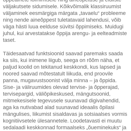
väljakutsete sidumisele. Kõikvõimalik klassiruumist
väljaminek eesmärgiga märgata „tavaelu“ probleeme
ning nende aineõppest tuletatavaid lahendusi, võib
väga hästi luua eelduse süvitsi õppimiseks. Muidugi
juhul, kui arvestatakse õppija arengu- ja eelteadmiste
taset.
Täidesaatvad funktsioonid saavad paremaks saada
ka siis, kui inimene liigub, seega on rõõm näha, et
paljud koolid on tekitanud keskkondi, kus lapsed ja
noored saavad mõtestatult liikuda, end proovile
panna, mugavustsoonist välja minna – ja õppida.
Sise- ja väliruumides olevad tervise- ja õpperajad,
tervisepargid, väliõpikeskused, mängutsoonid,
mitmekesisele tegevusele suunavad digivahendid,
aga ka nutivabad alad suunavad ideaalis õpilasi
mängulises, liikumist sisaldavas ja sotsiaalses vormis
kognitiivsetele ülesannetele. Loodetavasti ei muutu
sedalaadi keskkonnad formaalseks „õueminekuks“ ja