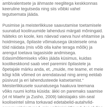
ambivalentsete ja ähmaste reeglitega keskkonnas
keeruline tegutseda ning siis võibki vahel
tegutsemata jääda.
Pusimise ja meisterlikkuse saavutamise toetamisele
suunatud kooliruumide lahendusi märgati mõningaid.
Näiteks on koole, kes näevad vaeva huvi ehitamise ja
hoidmisega, õpilaste võimalusega üksteisele oma
töid näidata (mis võib olla kahe teraga mõõk) ja
arengut toetava tagasiside andmisega.
Edasimõtlemiseks võiks jääda küsimus, kuidas
koolikeskkond saab veel paremini õpilastele ja
õpetajale märku anda, et, „muide, me teame, et meie
kõigi kõik võimed on arendatavad ning areng eeldab
püsivust ja eri lahendusteede katsetamist.“
Meisterlikkusele suunatusega haakuva teemana
võiks ruumi kohta küsida: äkki on paremaks saamise
(vt nt Maehr ja Zusho, 2009) takistajaks siin-seal
kooliseintel silma torkavad edetabelid-autahvlid-