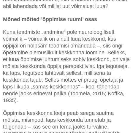
abil lahendada või millist uut võimalust luua?
Mõned mõtted ’õppimise ruumi’ osas
Kuna teadmiste „andmine“ pole neuroloogiliselt
võimalik – võimalik on ainult luua keskkond, kus
õppijal on hõlpsam teadmisi omandada –, siis ongi
õpetamine olemuslikult keskkonna loomine. Selleks,
et luua õppimise juhtumiseks sobiv keskkond, on vaja
mõista keskkonda õppija perspektiivist. Iga tegutseja,
ka laps, tegutseb lähtuvalt sellest, millisena ta
keskkonda tajub. Selles mõttes ei pruugi õpetaja ja
laps liikuda „samas keskkonnas“ – kool tähendab
nende jaoks erinevat paika (Toomela, 2015; Koffka,
1935).
Õppimise keskkonna looja peab seega suutma
mõista, mismoodi laps keskkonda tunnetab ja
tõlgendab – kas see on tema jaoks turvaline,