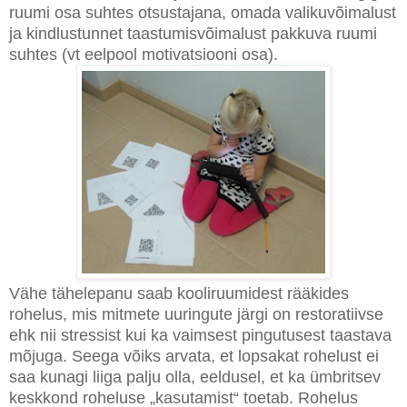
ruumi osa suhtes otsustajana, omada valikuvõimalust
ja kindlustunnet taastumisvõimalust pakkuva ruumi
suhtes (vt eelpool motivatsiooni osa).
Vähe tähelepanu saab kooliruumidest rääkides
rohelus, mis mitmete uuringute järgi on restoratiivse
ehk nii stressist kui ka vaimsest pingutusest taastava
mõjuga. Seega võiks arvata, et lopsakat rohelust ei
saa kunagi liiga palju olla, eeldusel, et ka ümbritsev
keskkond roheluse „kasutamist“ toetab. Rohelus