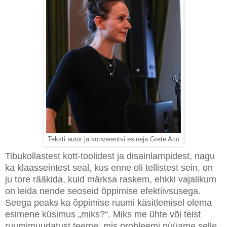
Teksti autor ja konverentsi esineja Grete Ar
o
r
Tibukollastest kott-toolidest ja disainlampidest, nagu
ka klaasseintest seal, kus enne oli tellistest sein, on
ju tore rääkida, kuid märksa raskem, ehkki vajalikum
on leida nende seoseid õppimise efektiivsusega.
Seega peaks ka õppimise ruumi käsitlemisel olema
esimene küsimus „miks?“. Miks me ühte või teist
ruumimuudatust teeme, mis probleemi püüame selle