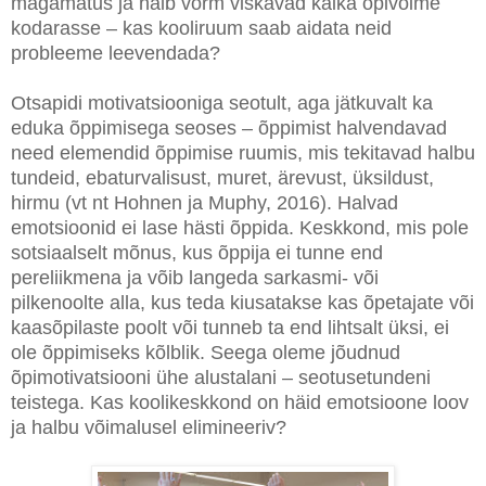
magamatus ja halb vorm viskavad kaika õpivõime
kodarasse – kas kooliruum saab aidata neid
probleeme leevendada?
Otsapidi motivatsiooniga seotult, aga jätkuvalt ka
eduka õppimisega seoses – õppimist halvendavad
need elemendid õppimise ruumis, mis tekitavad halbu
tundeid, ebaturvalisust, muret, ärevust, üksildust,
hirmu (vt nt Hohnen ja Muphy, 2016). Halvad
emotsioonid ei lase hästi õppida. Keskkond, mis pole
sotsiaalselt mõnus, kus õppija ei tunne end
pereliikmena ja võib langeda sarkasmi- või
pilkenoolte alla, kus teda kiusatakse kas õpetajate või
kaasõpilaste poolt või tunneb ta end lihtsalt üksi, ei
ole õppimiseks kõlblik. Seega oleme jõudnud
õpimotivatsiooni ühe alustalani – seotusetundeni
teistega. Kas koolikeskkond on häid emotsioone loov
ja halbu võimalusel elimineeriv?