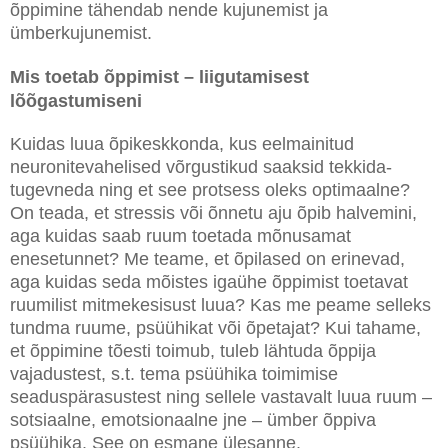
õppimine tähendab nende kujunemist ja
ümberkujunemist.
Mis toetab õppimist – liigutamisest
lõõgastumiseni
Kuidas luua õpikeskkonda, kus eelmainitud
neuronitevahelised võrgustikud saaksid tekkida-
tugevneda ning et see protsess oleks optimaalne?
On teada, et stressis või õnnetu aju õpib halvemini,
aga kuidas saab ruum toetada mõnusamat
enesetunnet? Me teame, et õpilased on erinevad,
aga kuidas seda mõistes igaühe õppimist toetavat
ruumilist mitmekesisust luua? Kas me peame selleks
tundma ruume, psüühikat või õpetajat? Kui tahame,
et õppimine tõesti toimub, tuleb lähtuda õppija
vajadustest, s.t. tema psüühika toimimise
seaduspärasustest ning sellele vastavalt luua ruum –
sotsiaalne, emotsionaalne jne – ümber õppiva
psüühika. See on esmane ülesanne.