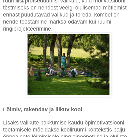
ruumilisi/protseduurilisi valikuid, kuid motivatsiooni
tõstmiseks on nendest veelgi olulisemad mõtlemist
ennast puudutavad valikud ja toredal kombel on
nende teostamine märksa odavam kui ruumi
ringiprojekteerimine.
Lõimiv, rakendav ja liikuv kool
Lisaks valikute pakkumise kaudu õpimotivatsiooni
toetamisele mõeldakse kooliruumi kontekstis palju
õppeainete lõimimisele ning aineõpetuse ja eluliste