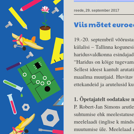
reede, 29. september 2017
Viis mõtet euroe
19.-20. septembril võõrusta
külalisi – Tallinna kogunes
haridusvaldkonna esindajad
“Haridus on kõige tugevam
Sellest ideest kantult arutat
maailma muutjaid. Huvitav K
ettekandeid ja arutelusid ku
1. Õpetajatelt oodatakse 
P. Robert-Jan Simons arutle
suhtumise ehk meelestatus
meelelaadi (inglise k minds
muutumise üle. Meelelaad 