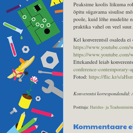
Peaksime koolis liikuma r
õpitu sügavama sisulise mõ
poole, kuid lõhe mudelite n
praktika vahel on veel suur.
Kel konverentsil osaleda ei 
https://www.youtube.com
https://www.youtube.com/
Ettekanded leiab konverents
conference-contemporary-a
Fotod:
https://flic.kr/s/a
Konverentsi korrespondendid: 
Postitaja:
Haridus- ja Teadusminist
Kommentaare ei