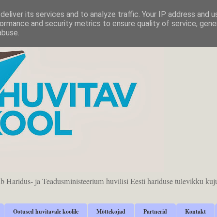
eliver its services and to analyze traffic. Your IP address and 
ormance and security metrics to ensure quality of service, gen
abuse.
b Haridus- ja Teadusministeerium huvilisi Eesti hariduse tulevikku 
Ootused huvitavale koolile
Mõttekojad
Partnerid
Kontakt