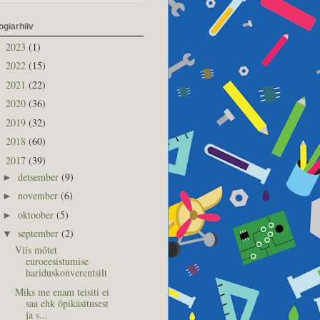
ogiarhiiv
2023
(1)
►
2022
(15)
►
2021
(22)
►
2020
(36)
►
2019
(32)
►
2018
(60)
►
2017
(39)
▼
detsember
(9)
►
november
(6)
►
oktoober
(5)
►
september
(2)
▼
Viis mõtet
euroeesistumise
hariduskonverentsilt
Miks me enam teisiti ei
saa ehk õpikäsitusest
ja s...