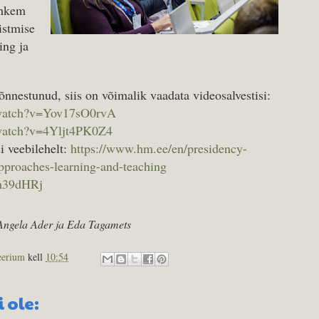
ohkem
istmise
ing ja
õnnestunud, siis on võimalik vaadata videosalvestisi:
/watch?v=Yov17sO0rvA
watch?v=4Yljt4PK0Z4
i veebilehelt:
https://www.hm.ee/en/presidency-
pproaches-learning-and-teaching
Hsm39dHRj
Angela Ader ja Eda Tagamets
eerium
kell
10:54
 ole: