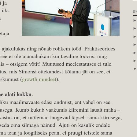
t ja
l üks
Bl
e
etaja
 ajakulukas ning nõuab rohkem tööd. Praktiseerides
t see ei ole ajamahukam kui tavaline tööviis, ning
is – otsigem võtit! Muutused meelestatuses ei tule
itus, mis Simonsi ettekandest kõlama jäi on see, et
uskumust (
growth mindset
).
he alati kokku.
liku maailmavaate edasi andmist, ent vahel on see
musega. Kumb kukub vaakumis kiiremini laualt maha –
vastus on, et mõlemad langevad täpselt sama kiirusega,
 seda oma silmaga näinud. Ajuti on kasulik endale
ma tean ja loogiliseks pean, ei pruugi teistele sama