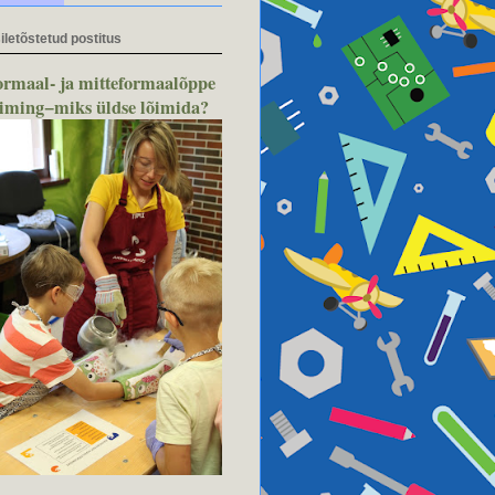
iletõstetud postitus
ormaal- ja mitteformaalõppe
õiming−miks üldse lõimida?