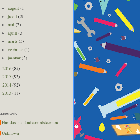
august
(1)
►
juuni
(2)
►
mai
(2)
►
aprill
(3)
►
märts
(5)
►
veebruar
(1)
►
jaanuar
(3)
►
2016
(85)
►
2015
(92)
►
2014
(92)
►
2013
(11)
►
asautorid
Haridus- ja Teadusministeerium
Unknown