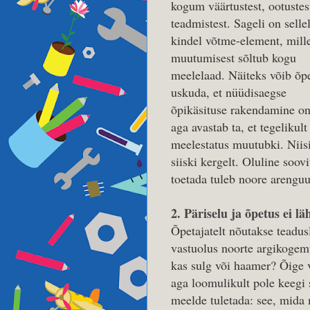
kogum väärtustest, ootustes
teadmistest. Sageli on selle
kindel võtme-element, mill
muutumisest sõltub kogu
meelelaad. Näiteks võib õp
uskuda, et nüüdisaegse
õpikäsituse rakendamine on
aga avastab ta, et tegelikul
meelestatus muutubki. Niisi
siiski kergelt. Oluline soov
toetada tuleb noore arengu
2. Päriselu ja õpetus ei lä
Õpetajatelt nõutakse teadus
vastuolus noorte argikoge
kas sulg või haamer? Õige 
aga loomulikult pole keegi
meelde tuletada: see, mida 