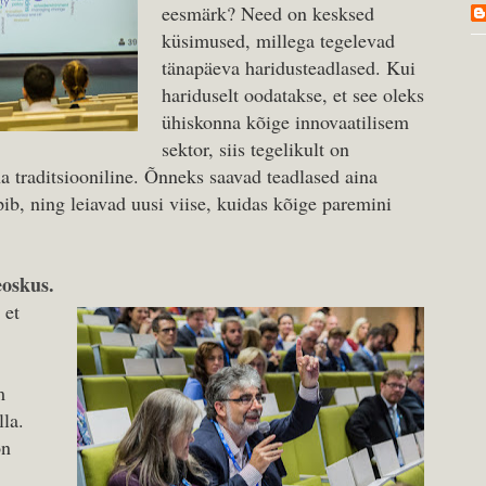
eesmärk? Need on kesksed
küsimused, millega tegelevad
tänapäeva haridusteadlased. Kui
hariduselt oodatakse, et see oleks
ühiskonna kõige innovaatilisem
sektor, siis tegelikult on
a traditsiooniline. Õnneks saavad teadlased aina
ib, ning leiavad uusi viise, kuidas kõige paremini
oskus.
 et
m
lla.
on