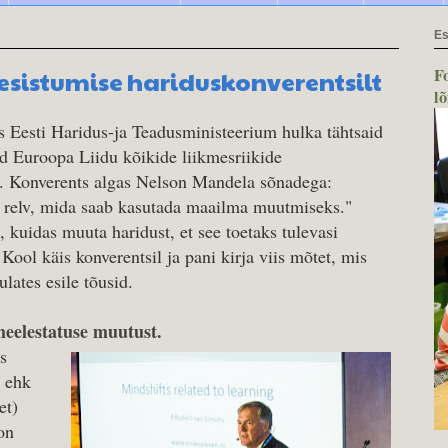
Es
F
esistumise hariduskonverentsilt
l
s Eesti Haridus-ja Teadusministeerium hulka tähtsaid
id Euroopa Liidu kõikide liikmesriikide
. Konverents algas Nelson Mandela sõnadega:
 relv, mida saab kasutada maailma muutmiseks."
i, kuidas muuta haridust, et see toetaks tulevasi
ool käis konverentsil ja pani kirja viis mõtet, mis
ulates esile tõusid.
meelestatuse muutust.
s
e ehk
et)
on