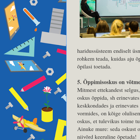
haridussüsteem endiselt üsn
rohkem teada, kuidas aju õp
õpilasi toetada.
5. Õppimisoskus on võtme
Mitmest ettekandest selgus,
oskus õppida, sh erinevates
keskkondades ja erinevates
vormides, on kõige olulise
oskus, et tulevikus toime tu
Ainuke mure: seda oskust 
niivõrd keeruline õpetada!