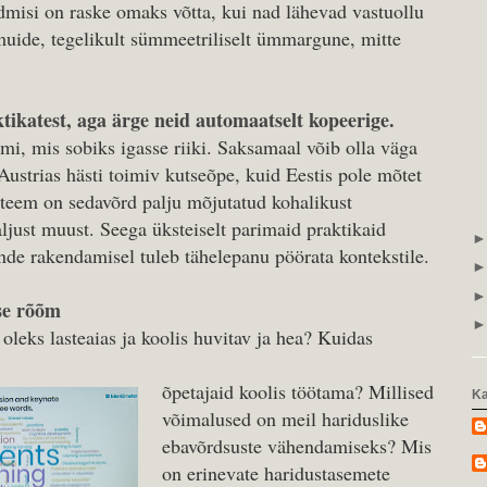
dmisi on raske omaks võtta, kui nad lähevad vastuollu
muide, tegelikult sümmeetriliselt ümmargune, mitte
tikatest, aga ärge neid automaatselt kopeerige.
mi, mis sobiks igasse riiki. Saksamaal võib olla väga
 Austrias hästi toimiv kutseõpe, kuid Eestis pole mõtet
steem on sedavõrd palju mõjutatud kohalikust
aljust muust. Seega üksteiselt parimaid praktikaid
nde rakendamisel tuleb tähelepanu pöörata kontekstile.
se rõõm
l oleks lasteaias ja koolis huvitav ja hea? Kuidas
õpetajaid koolis töötama? Millised
Ka
võimalused on meil hariduslike
ebavõrdsuste vähendamiseks? Mis
on erinevate haridustasemete