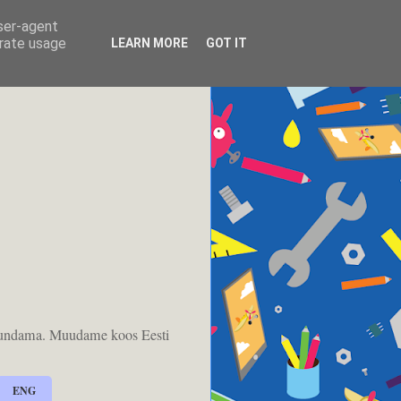
user-agent
erate usage
LEARN MORE
GOT IT
kujundama. Muudame koos Eesti
ENG