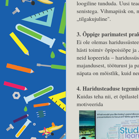
loogiline tunduda. Uusi tea
senistega. Vihmapiisk on, 
„tilgakujuline".
3. Õppige parimatest prak
Ei ole olemas haridussüstee
hästi toimiv õpipoisiõpe ja
neid kopeerida – haridussü
majandusest, tööturust ja p
näpata on mõistlik, kuid ne
4. Haridusteaduse tegemi
Kuidas teha nii, et õpilaste
motiveerida