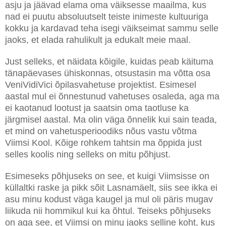
asju ja jäävad elama oma väiksesse maailma, kus
nad ei puutu absoluutselt teiste inimeste kultuuriga
kokku ja kardavad teha isegi väikseimat sammu selle
jaoks, et elada rahulikult ja edukalt meie maal.
Just selleks, et näidata kõigile, kuidas peab käituma
tänapäevases ühiskonnas, otsustasin ma võtta osa
VeniVidiVici õpilasvahetuse projektist. Esimesel
aastal mul ei õnnestunud vahetuses osaleda, aga ma
ei kaotanud lootust ja saatsin oma taotluse ka
järgmisel aastal. Ma olin väga õnnelik kui sain teada,
et mind on vahetusperioodiks nõus vastu võtma
Viimsi Kool. Kõige rohkem tahtsin ma õppida just
selles koolis ning selleks on mitu põhjust.
Esimeseks põhjuseks on see, et kuigi Viimsisse on
küllaltki raske ja pikk sõit Lasnamäelt, siis see ikka ei
asu minu kodust väga kaugel ja mul oli päris mugav
liikuda nii hommikul kui ka õhtul. Teiseks põhjuseks
on aga see, et Viimsi on minu jaoks selline koht, kus