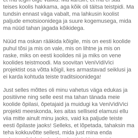
teises koolis hakkama, aga kõik oli täitsa teistpidi. Ma
tundsin ennast väga vabalt, ma lahkusin koolist
paljude emotsioonidega ja suure kogemusega, mida
ma nüüd tahan jagada kõikidega.
Nüüd ma oskan rääkida kõigile, mis on eesti koolide
puhul tõsi ja mis on vale, mis on lihtne ja mis on
raske, miks on eesti koolides nii ja miks on vene
koolides teistmoodi. Ma soovitan VeniVidiVici
projektist osa võtta kõigil, kes armastavad seiklusi ja
ei karda kohtuda teiste traditsioonidega!
Just selles mõttes oli minu vahetus väga edukas ja
positiivne ning selle eest ma tahan tänada meie
koolide õpilasi, õpetajaid ja muidugi ka VeniVidiVici
projekti meeskonda, kes aitas selliseid elamusi ellu
viia mitte ainult minu jaoks, vaid ka paljude teiste
eesti õpilaste jaoks! Selleks, et lõpetada, tahaksin ma
teha kokkuvõtte sellest, mida just mina enda