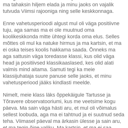
ma tahaksin hiljem elada ja minu jaoks on vajalik
tutvuda Viimsi rajooniga ning selle keskkonnaga.
Enne vahetusperioodi algust mul oli väga positiivne
tuju, aga samas ma ei ole muutnud oma
koolikeskkonda mitte ühtegi korda oma elus. Selles
mõttes oli mul ka natuke hirmus ja ma kartsin, et ma
ei oska teises koolis hakkama saada. Õnneks ma
aga sattusin väga toredasse klassi, kus olid väga
head ja positiivsed klassikaaslased, kes olid alati
valmis mind aitama. Samuti tegi ka meie
klassijuhataja suure panuse selle jaoks, et minu
vahetusperiood jääks kindlasti meelde.
Nimelt, meie klass läks õppekäigule Tartusse ja
Tõravere observatooriumi, kus me veetsime kogu
päeva. Ma sain väga hästi aru, et mul oli võimalus
sellest loobuda, aga ma ei tahtnud ja ei suutnud seda
teha. Viimasel päeval ma ärkasin ülesse ja sain aru,
et ma tegin õige valiku. Ma kartsin, et ma ei saa