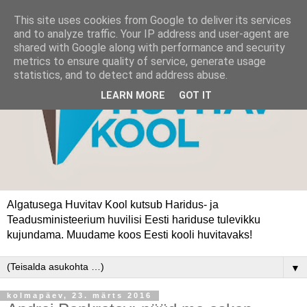
This site uses cookies from Google to deliver its services
and to analyze traffic. Your IP address and user-agent are
shared with Google along with performance and security
metrics to ensure quality of service, generate usage
statistics, and to detect and address abuse.
LEARN MORE
GOT IT
Algatusega Huvitav Kool kutsub Haridus- ja
Teadusministeerium huvilisi Eesti hariduse tulevikku
kujundama. Muudame koos Eesti kooli huvitavaks!
▼
kolmapäev, 23. märts 2016