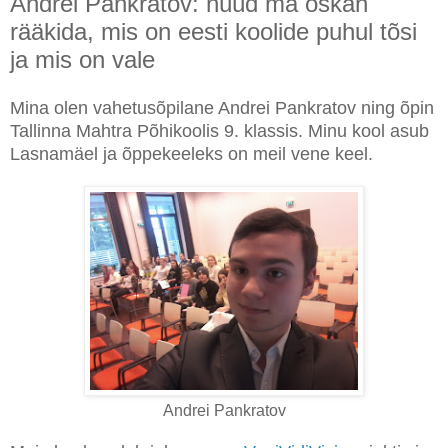
Andrei Pankratov: nüüd ma oskan
rääkida, mis on eesti koolide puhul tõsi
ja mis on vale
Mina olen vahetusõpilane Andrei Pankratov ning õpin
Tallinna Mahtra Põhikoolis 9. klassis. Minu kool asub
Lasnamäel ja õppekeeleks on meil vene keel.
Andrei Pankratov