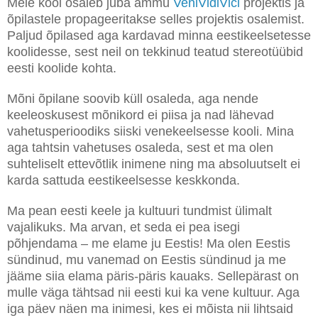
Meie kool osaleb juba ammu
VeniVidiVici
projektis ja
õpilastele propageeritakse selles projektis osalemist.
Paljud õpilased aga kardavad minna eestikeelsetesse
koolidesse, sest neil on tekkinud teatud stereotüübid
eesti koolide kohta.
Mõni õpilane soovib küll osaleda, aga nende
keeleoskusest mõnikord ei piisa ja nad lähevad
vahetusperioodiks siiski venekeelsesse kooli. Mina
aga tahtsin vahetuses osaleda, sest et ma olen
suhteliselt ettevõtlik inimene ning ma absoluutselt ei
karda sattuda eestikeelsesse keskkonda.
Ma pean eesti keele ja kultuuri tundmist ülimalt
vajalikuks. Ma arvan, et seda ei pea isegi
põhjendama – me elame ju Eestis! Ma olen Eestis
sündinud, mu vanemad on Eestis sündinud ja me
jääme siia elama päris-päris kauaks. Sellepärast on
mulle väga tähtsad nii eesti kui ka vene kultuur. Aga
iga päev näen ma inimesi, kes ei mõista nii lihtsaid