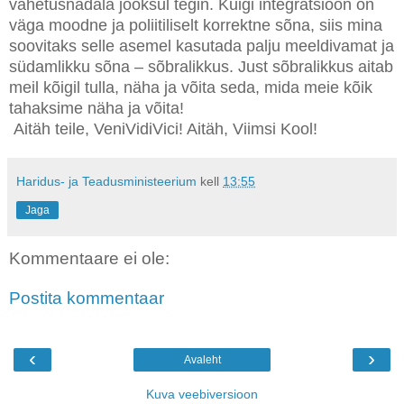
vahetusnädala jooksul tegin. Kuigi integratsioon on
väga moodne ja poliitiliselt korrektne sõna, siis mina
soovitaks selle asemel kasutada palju meeldivamat ja
südamlikku sõna – sõbralikkus. Just sõbralikkus aitab
meil kõigil tulla, näha ja võita seda, mida meie kõik
tahaksime näha ja võita!
Aitäh teile, VeniVidiVici! Aitäh, Viimsi Kool!
Haridus- ja Teadusministeerium
kell
13:55
Jaga
Kommentaare ei ole:
Postita kommentaar
‹
›
Avaleht
Kuva veebiversioon