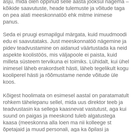
asju, mida olen õppinud selle aasta jooksul nägema –
kõikide saavutuste, heade tulemuste ja võitude taga
on pea alati meeskonnatöö ehk mitme inimese
panus.
Seda ei pruugi esmapilgul märgata, kuid muudmoodi
edu ei saavutataks. Just meeskonnatöö nägemine ja
pidev teadvustamine on aidanud väärtustada ka neid
aspekte koolistöös, mis väljapoole ei paista, kuid
milleta süsteem tervikuna ei toimiks. Lühidalt, kui ühel
inimesel läheb erakordselt hästi, läheb tegelikult kogu
kooliperel hästi ja rõõmustame nende võitude üle
koos.
Kõigest hoolimata on esimesel aastal on paratamatult
rohkem tähelepanu sellel, mida uus direktor teeb ja
teadvustasin ka sellega kaasnevat vastutust, aga kui
suund on paigas ja meeskond tuleb algatustega
kaasa (meeskonna alla loen ma nii kolleege st
õpetajaid ja muud personali, aga ka õpilasi ja