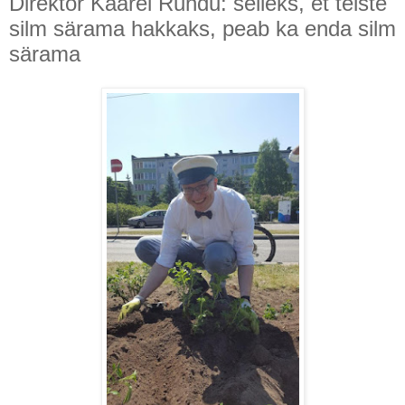
Direktor Kaarel Rundu: selleks, et teiste
silm särama hakkaks, peab ka enda silm
särama