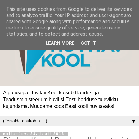
This site uses cookies from Google to deliver its services
and to analyze traffic. Your IP address and user-agent are
shared with Google along with performance and security
metrics to ensure quality of service, generate usage
statistics, and to detect and address abuse.
LEARN MORE
GOT IT
Algatusega Huvitav Kool kutsub Haridus- ja
Teadusministeerium huvilisi Eesti hariduse tulevikku
kujundama. Muudame koos Eesti kooli huvitavaks!
▼
neljapäev, 28. juuli 2016