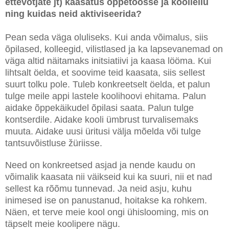
ettevõtjate jt) kaasatus õppetöösse ja kooliellu
ning kuidas neid aktiviseerida?
Pean seda väga oluliseks. Kui anda võimalus, siis
õpilased, kolleegid, vilistlased ja ka lapsevanemad on
väga altid näitamaks initsiatiivi ja kaasa lööma. Kui
lihtsalt öelda, et soovime teid kaasata, siis sellest
suurt tolku pole. Tuleb konkreetselt öelda, et palun
tulge meile appi lastele koolihoovi ehitama. Palun
aidake õppekäikudel õpilasi saata. Palun tulge
kontserdile. Aidake kooli ümbrust turvalisemaks
muuta. Aidake uusi üritusi välja mõelda või tulge
tantsuvõistluse žüriisse.
Need on konkreetsed asjad ja nende kaudu on
võimalik kaasata nii väikseid kui ka suuri, nii et nad
sellest ka rõõmu tunnevad. Ja neid asju, kuhu
inimesed ise on panustanud, hoitakse ka rohkem.
Näen, et terve meie kool ongi ühislooming, mis on
täpselt meie koolipere nägu.