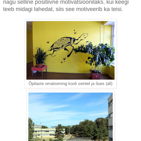
nagu selline positiivne motivatsioonilaks, kui keegi
teeb midagi lahedat, siis see motiveerib ka teisi.
Õpilaste omalooming kooli seintel ja õues (all)