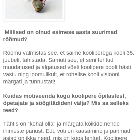
Millised on olnud esimese aasta suurimad
rõõmud?
Rõõmu valmistas see, et saime kooliperega kooli 35.
juubelit tähistada. Samuti see, et seni tehtud
muudatused ja algatused võeti koolipere poolt hästi
vastu ning loomulikult, et rohelise kooli visiooni
märgati ja tunnustati!
Kuidas motiveerida kogu koolipere õpilastest,
õpetajate ja söögitädideni välja? Mis sa selleks
teed?
Tähtis on “kohal olla” ja märgata kõikide nende
inimeste panust. Edu võti on kaasamine ja parimad
asjad on ikka need, mis on koos tehtud. Koolipere