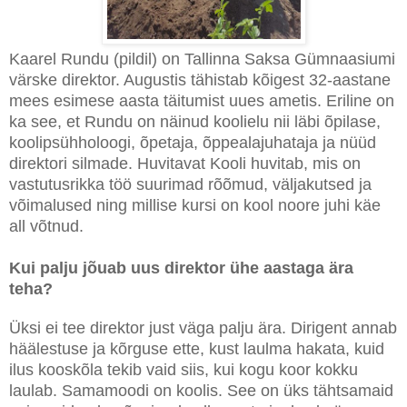
Kaarel Rundu (pildil) on Tallinna Saksa Gümnaasiumi
värske direktor. Augustis tähistab kõigest 32-aastane
mees esimese aasta täitumist uues ametis. Eriline on
ka see, et Rundu on näinud koolielu nii läbi õpilase,
koolipsühholoogi, õpetaja, õppealajuhataja ja nüüd
direktori silmade. Huvitavat Kooli huvitab, mis on
vastutusrikka töö suurimad rõõmud, väljakutsed ja
võimalused ning millise kursi on kool noore juhi käe
all võtnud.
Kui palju jõuab uus direktor ühe aastaga ära
teha?
Üksi ei tee direktor just väga palju ära. Dirigent annab
häälestuse ja kõrguse ette, kust laulma hakata, kuid
ilus kooskõla tekib vaid siis, kui kogu koor kokku
laulab. Samamoodi on koolis. See on üks tähtsamaid