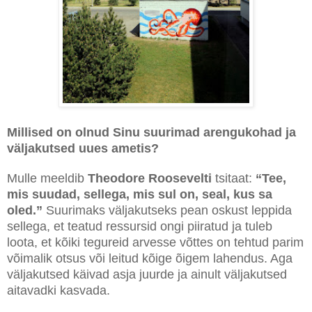
Millised on olnud Sinu suurimad arengukohad ja
väljakutsed uues ametis?
Mulle meeldib
Theodore Roosevelti
tsitaat:
“Tee,
mis suudad, sellega, mis sul on, seal, kus sa
oled.”
Suurimaks väljakutseks pean oskust leppida
sellega, et teatud ressursid ongi piiratud ja tuleb
loota, et kõiki tegureid arvesse võttes on tehtud parim
võimalik otsus või leitud kõige õigem lahendus. Aga
väljakutsed käivad asja juurde ja ainult väljakutsed
aitavadki kasvada.