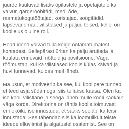
juurde kuuluvad lisaks õpilastele ja õpetajatele ka
valvur, garderoobitädi, med. õde,
raamatukogutöötajad, koristajad, söögitädid,
lapsevanemad, vilistlased ja paljud teised, kellel on
koolielus oluline roll.
Head ideed võivad tulla kõige ootamatumatest
kohtadest. Sellepärast üritan ka palju arutleda ja
kuulata erinevaid mõtteid ja positsioone. Väga
rõõmustab, kui ka vilistlased koolis külas käivad ja
huvi tunnevad, kuidas meil läheb.
Ma usun, et motiveerib ka see, kui koolipere tunneb,
et teed asja südamega, siis tullakse kaasa. Olen ka
ise kooli vilistlane ja seega läheb mulle kooli käekäik
väga korda. Direktorina on tähtis koolis toimuvast
ennekõike ise innustuda, et saaks seeläbi ka teisi
innustada. See tähendab siis ka loomulikult teiste
ideede elluviimist ja algatustel osalemist. See on