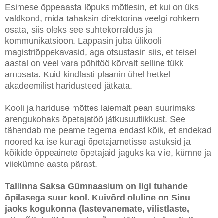
Esimese õppeaasta lõpuks mõtlesin, et kui on üks
valdkond, mida tahaksin direktorina veelgi rohkem
osata, siis oleks see suhtekorraldus ja
kommunikatsioon. Lappasin juba ülikooli
magistriõppekavasid, aga otsustasin siis, et teisel
aastal on veel vara põhitöö kõrvalt selline tükk
ampsata. Kuid kindlasti plaanin ühel hetkel
akadeemilist haridusteed jätkata.
Kooli ja hariduse mõttes laiemalt pean suurimaks
arengukohaks õpetajatöö jätkusuutlikkust. See
tähendab me peame tegema endast kõik, et andekad
noored ka ise kunagi õpetajametisse astuksid ja
kõikide õppeainete õpetajaid jaguks ka viie, kümne ja
viiekümne aasta pärast.
Tallinna Saksa Gümnaasium on ligi tuhande
õpilasega suur kool. Kuivõrd oluline on Sinu
jaoks kogukonna (lastevanemate, vilistlaste,