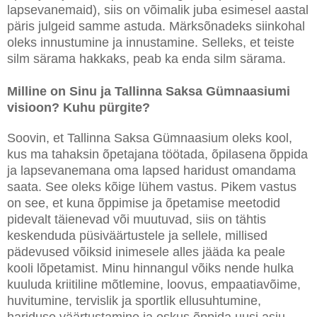
lapsevanemaid), siis on võimalik juba esimesel aastal
päris julgeid samme astuda. Märksõnadeks siinkohal
oleks innustumine ja innustamine. Selleks, et teiste
silm särama hakkaks, peab ka enda silm särama.
Milline on Sinu ja Tallinna Saksa Gümnaasiumi
visioon? Kuhu pürgite?
Soovin, et Tallinna Saksa Gümnaasium oleks kool,
kus ma tahaksin õpetajana töötada, õpilasena õppida
ja lapsevanemana oma lapsed haridust omandama
saata. See oleks kõige lühem vastus.
Pikem vastus
on see, et kuna õppimise ja õpetamise meetodid
pidevalt täienevad või muutuvad, siis on tähtis
keskenduda püsiväärtustele ja sellele, millised
pädevused võiksid inimesele alles jääda ka peale
kooli lõpetamist. Minu hinnangul võiks nende hulka
kuuluda kriitiline mõtlemine, loovus, empaatiavõime,
huvitumine, tervislik ja sportlik ellusuhtumine,