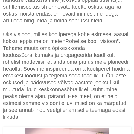
hariduse väärtustamine ja oskus õppida uusi asju,
suhtlemisoskus sh erinevate keelte oskus, aga ka
oskus mõista endast erinevaid inimesi, nendega
arutleda ning leida ja hoida sõprussuhteid.
Üks visioon, milles kooliperega kohe esimesel aastal
kokku leppisime on meie “Rohelise kooli visioon”.
Tahame muuta oma õpikeskkonda
loodussõbralikumaks ja propageerida teadlikult
rohelist mõtteviisi, et anda oma panus meie planeedi
heaollu. Soovime inspireerida oma kooliperet hoidma
emakest loodust ja tegema seda teadlikult. Õpilaste
oskused ja pädevused võivad aastate jooksul küll
muutuda, kuid keskkonnasõbralik ellusuhtumine
peaks olema ajatu pärand. Hea meel, on et neid
esimesi samme visiooni elluviimisel on ka märgatud
ja see annab indu veelgi enam selle teemaga edasi
liikuda.