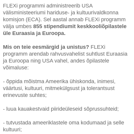
FLEXi programmi administreerib USA
välisministeeriumi hariduse- ja kultuurivaldkonna
komisjon (ECA). Sel aastal annab FLEXi programm
välja umbes
855 stipendiumit keskkooliõpilastele
üle Euraasia ja Euroopa.
Mis on teie eesmärgid ja unistus?
FLEXi
programm arendab rahvusvahelist suhtlust Euraasia
ja Euroopa ning USA vahel, andes õpilastele
võimaluse:
- õppida mõistma Ameerika ühiskonda, inimesi,
väärtusi, kultuuri, mitmekülgsust ja tolerantsust
erinevuste suhtes;
- luua kauakestvaid piirideüleseid sõprussuhteid;
- tutvustada ameeriklastele oma kodumaad ja selle
kultuuri;