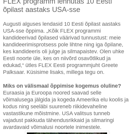
FLEX programm lennutas 10 Eesti
õpilast aastaks USA-sse
Augusti alguses lendasid 10 Eesti õpilast aastaks
USA-sse õppima. „Kõik FLEX programmi
kandideerivad õpilased väärivad tunnustust: meie
kandideerimisprotsess pole lihtne ning iga õpilane,
kes kandideeris oli julge ja silmapaistev. Olen uhke
Eesti noorte üle, kes on niivõrd osavõtlikud ja
edukad,“ ütles FLEX Eesti programmjuht Greete
Palksaar. Küsisime lisaks, millega tegu on.
Miks on välismaal õppimise kogemus oluline?
Euraasia ja Euroopa noored saavad selle
võimalusega jälgida ja kogeda Ameerika elu koolis ja
kodus ning seeläbi suureneb riikidevaheline
vastastikune mõistmine. USA valitsus tunneb
vajadust pakkuda tähendusrikkaid ja silmaringi
avardavaid võimalusi noortele inimestele.