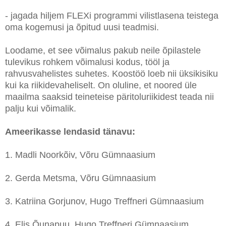
- jagada hiljem FLEXi programmi vilistlasena teistega
oma kogemusi ja õpitud uusi teadmisi.
Loodame, et see võimalus pakub neile õpilastele
tulevikus rohkem võimalusi kodus, tööl ja
rahvusvahelistes suhetes. Koostöö loeb nii üksikisiku
kui ka riikidevaheliselt. On oluline, et noored üle
maailma saaksid teineteise päritoluriikidest teada nii
palju kui võimalik.
Ameerikasse lendasid tänavu:
1. Madli Noorkõiv, Võru Gümnaasium
2. Gerda Metsma, Võru Gümnaasium
3. Katriina Gorjunov, Hugo Treffneri Gümnaasium
4. Elis Õunapuu, Hugo Treffneri Gümnaasium