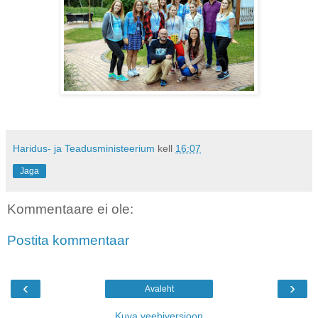
Haridus- ja Teadusministeerium
kell
16:07
Jaga
Kommentaare ei ole:
Postita kommentaar
‹
›
Avaleht
Kuva veebiversioon