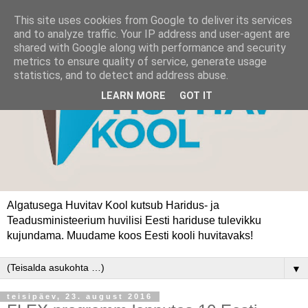
This site uses cookies from Google to deliver its services
and to analyze traffic. Your IP address and user-agent are
shared with Google along with performance and security
metrics to ensure quality of service, generate usage
statistics, and to detect and address abuse.
LEARN MORE
GOT IT
Algatusega Huvitav Kool kutsub Haridus- ja
Teadusministeerium huvilisi Eesti hariduse tulevikku
kujundama. Muudame koos Eesti kooli huvitavaks!
▼
teisipäev, 23. august 2016