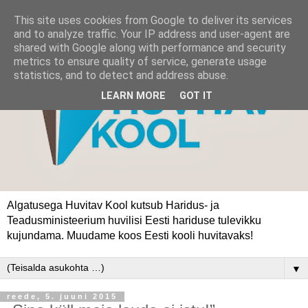
This site uses cookies from Google to deliver its services
and to analyze traffic. Your IP address and user-agent are
shared with Google along with performance and security
metrics to ensure quality of service, generate usage
statistics, and to detect and address abuse.
LEARN MORE
GOT IT
Algatusega Huvitav Kool kutsub Haridus- ja
Teadusministeerium huvilisi Eesti hariduse tulevikku
kujundama. Muudame koos Eesti kooli huvitavaks!
▼
reede, 5. juuni 2015