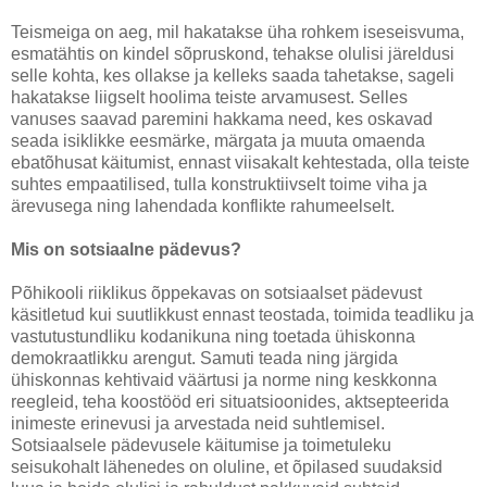
Teismeiga on aeg, mil hakatakse üha rohkem iseseisvuma,
esmatähtis on kindel sõpruskond, tehakse olulisi järeldusi
selle kohta, kes ollakse ja kelleks saada tahetakse, sageli
hakatakse liigselt hoolima teiste arvamusest. Selles
vanuses saavad paremini hakkama need, kes oskavad
seada isiklikke eesmärke, märgata ja muuta omaenda
ebatõhusat käitumist, ennast viisakalt kehtestada, olla teiste
suhtes empaatilised, tulla konstruktiivselt toime viha ja
ärevusega ning lahendada konflikte rahumeelselt.
Mis on sotsiaalne pädevus?
Põhikooli riiklikus õppekavas on sotsiaalset pädevust
käsitletud kui suutlikkust ennast teostada, toimida teadliku ja
vastutustundliku kodanikuna ning toetada ühiskonna
demokraatlikku arengut. Samuti teada ning järgida
ühiskonnas kehtivaid väärtusi ja norme ning keskkonna
reegleid, teha koostööd eri situatsioonides, aktsepteerida
inimeste erinevusi ja arvestada neid suhtlemisel.
Sotsiaalsele pädevusele käitumise ja toimetuleku
seisukohalt lähenedes on oluline, et õpilased suudaksid