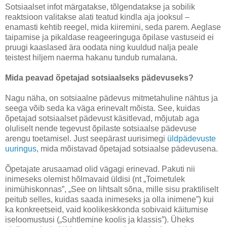
Sotsiaalset infot märgatakse, tõlgendatakse ja sobilik
reaktsioon valitakse alati teatud kindla aja jooksul –
enamasti kehtib reegel, mida kiiremini, seda parem. Aeglase
taipamise ja pikaldase reageeringuga õpilase vastuseid ei
pruugi kaaslased ära oodata ning kuuldud nalja peale
teistest hiljem naerma hakanu tundub rumalana.
Mida peavad õpetajad sotsiaalseks pädevuseks?
Nagu näha, on sotsiaalne pädevus mitmetahuline nähtus ja
seega võib seda ka väga erinevalt mõista. See, kuidas
õpetajad sotsiaalset pädevust käsitlevad, mõjutab aga
oluliselt nende tegevust õpilaste sotsiaalse pädevuse
arengu toetamisel. Just seepärast uurisimegi
üldpädevuste
uuringus
, mida mõistavad õpetajad sotsiaalse pädevusena.
Õpetajate arusaamad olid vägagi erinevad. Pakuti nii
inimeseks olemist hõlmavaid üldisi (nt „Toimetulek
inimühiskonnas”, „See on lihtsalt sõna, mille sisu praktiliselt
peitub selles, kuidas saada inimeseks ja olla inimene”) kui
ka konkreetseid, vaid koolikeskkonda sobivaid käitumise
iseloomustusi („Suhtlemine koolis ja klassis”). Üheks