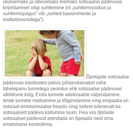
olulisemaks ja läbivamaks teemaks sotsiaalse pädevuse
kirjeldamisel oligi suhtlemine (nt „suhtlemisoskus ja
suhtlemisjulgus” või „suhted kaasinimeste ja
institutsioonidega”).
Õpetajate sotsiaalse
pädevuse kä­sit­lustes pälvis põhjendamatult vähe
tähelepanu tunnetega seonduv ehk sotsiaalse pädevuse
afektiivne külg. Enda tunnete adekvaatne väljendamine,
teiste tunnete märkamine ja tõlgendamine ning empaatia on
sotsiaal-emotsionaalse heaolu ning sellest tulenevalt ka
sotsiaalselt pädeva käitumise tuum. Hea viis õpilaste
sotsiaalset pädevust arendada on õpetada neid oma
emotsioone kontrollima.