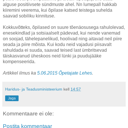
alguse positiivsete sündmuste ahel. Nn lumepall hakkab
kiiremini veerema, kui õpilase katsed teistega suhelda
saavad sobiliku kinnituse.
Kokkuvõtteks, õpilased on suure tõenäosusega rahulolevad,
enesekindlad ja sotsiaalselt pädevad, kui nende vanemad
on soojad, tähelepanelikud, hoolivad ning aitavad neil piire
seada ja piire mõista. Kui kodu neid vajadusi piisavalt
rahuldada ei suuda, saavad teised last ümbritsevad
täiskasvanud üheskoos neid lünki ja puudujääke
kompenseerida.
Artikkel ilmus ka
5.06.2015 Õpetajate Lehes
.
Haridus- ja Teadusministeerium
kell
14:57
Jaga
Kommentaare ei ole:
Postita kommentaar