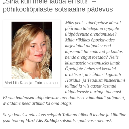
„Sina küll meie lauda ei istu!” –
põhikooliõpilaste sotsiaalne pädevus
Miks peaks aineõpetuse kõrval
pöörama tähelepanu õppijate
üldpädevuste arendamisele?
Mida riiklikes õppekavades
kirjeldatud üldpädevused
täpsemalt tähendavad ja kuidas
nende arengut toetada? Neile
küsimustele vastamiseks ilmub
Õpetajate Lehes sel kevadel
artiklisari, mis ühtlasi kajastab
Haridus- ja Teadusministeeriumi
Mari-Liis Kaldoja. Foto: erakogu.
tellitud ja viis aastat kestnud
üldpädevuste uuringu tulemusi.
Et viia teadmised üldpädevuste arendamisest võimalikult paljudeni,
avaldame need artiklid ka oma blogis.
Sarja kaheksandas loos selgitab
Tallinna ülikooli teadur ja kliiniline
psühholoog
Mari-Liis Kaldoja
sotsiaalse pädevuse
olemust.