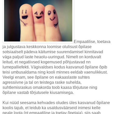
Empaatilise, toetava
ja julgustava keskkonna loomise olulisust õpilase
sotsiaalselt pädeva käitumise suurendamisel kinnitavad
väga paljud laste heaolu-uuringud. Nimelt on korduvalt
leitud, et negatiivsed kogemused põhjustavad nn
lumepalliefekti. Vägivaldses kodus kasvanud õpilane õpib
teisi umbusaldama ning kooli minnes eeldab vaenulikkust.
Veelgi enam, see õpilane on eakaaslaste suhtes
agressiivne ja tal on teistega raske suhelda,
suhtlemisraskus omakorda toob kaasa tõrjutuse ning
õpilane vastab tõrjutusele kiusamisega.
Kui nüüd seesama kehvades oludes üles kasvanud õpilane
koolis tajub, et leidub ka usaldusväärseid inimesi kelle
peale loota (nt empaatiline ja toetav õpetaja), siis saab