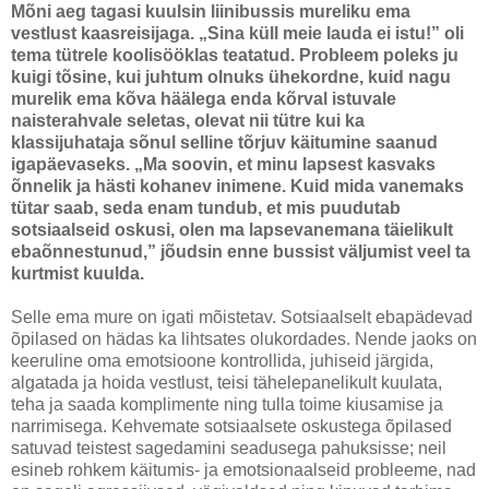
Mõni aeg tagasi kuulsin liinibussis mureliku ema
vestlust kaasreisijaga. „Sina küll meie lauda ei istu!” oli
tema tütrele koolisööklas teatatud. Probleem poleks ju
kuigi tõsine, kui juhtum olnuks ühekordne, kuid nagu
murelik ema kõva häälega enda kõrval istuvale
naisterahvale seletas, olevat nii tütre kui ka
klassijuhataja sõnul selline tõrjuv käitumine saanud
igapäevaseks. „Ma soovin, et minu lapsest kasvaks
õnnelik ja hästi kohanev inimene. Kuid mida vanemaks
tütar saab, seda enam tundub, et mis puudutab
sotsiaalseid oskusi, olen ma lapsevanemana täielikult
ebaõnnestunud,” jõudsin enne bussist väljumist veel ta
kurtmist kuulda.
Selle ema mure on igati mõistetav. Sotsiaalselt ebapädevad
õpilased on hädas ka lihtsates olukordades. Nende jaoks on
keeruline oma emotsioone kontrollida, juhiseid järgida,
algatada ja hoida vestlust, teisi tähelepanelikult kuulata,
teha ja saada komplimente ning tulla toime kiusamise ja
narrimisega. Kehvemate sotsiaalsete oskustega õpilased
satuvad teistest sagedamini seadusega pahuksisse; neil
esineb rohkem käitumis- ja emotsionaalseid probleeme, nad