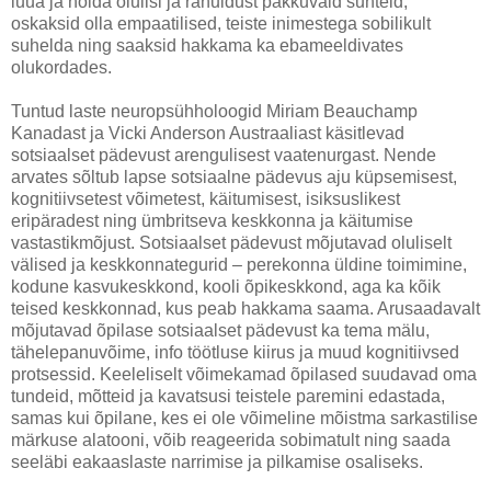
luua ja hoida olulisi ja rahuldust pakkuvaid suhteid,
oskaksid olla empaatilised, teiste inimestega sobilikult
suhelda ning saaksid hakkama ka ebameeldivates
olukordades.
Tuntud laste neuropsühholoogid Miriam Beauchamp
Kanadast ja Vicki Anderson Austraaliast käsitlevad
sotsiaalset pädevust arengulisest vaatenurgast. Nende
arvates sõltub lapse sotsiaalne pädevus aju küpsemisest,
kognitiivsetest võimetest, käitumisest, isiksuslikest
eripäradest ning ümbritseva keskkonna ja käitumise
vastastikmõjust. Sotsiaalset pädevust mõjutavad oluliselt
välised ja keskkonnategurid – perekonna üldine toimimine,
kodune kasvukeskkond, kooli õpikeskkond, aga ka kõik
teised keskkonnad, kus peab hakkama saama. Arusaadavalt
mõjutavad õpilase sotsiaalset pädevust ka tema mälu,
tähelepanuvõime, info töötluse kiirus ja muud kognitiivsed
protsessid. Keeleliselt võimekamad õpilased suudavad oma
tundeid, mõtteid ja kavatsusi teistele paremini edastada,
samas kui õpilane, kes ei ole võimeline mõistma sarkastilise
märkuse alatooni, võib reageerida sobimatult ning saada
seeläbi eakaaslaste narrimise ja pilkamise osaliseks.