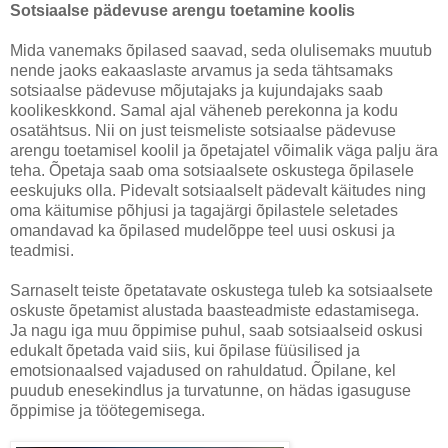
Sotsiaalse pädevuse arengu toetamine koolis
Mida vanemaks õpilased saavad, seda olulisemaks muutub
nende jaoks eakaaslaste arvamus ja seda tähtsamaks
sotsiaalse pädevuse mõjutajaks ja kujundajaks saab
koolikeskkond. Samal ajal väheneb perekonna ja kodu
osatähtsus. Nii on just teismeliste sotsiaalse pädevuse
arengu toetamisel koolil ja õpetajatel võimalik väga palju ära
teha. Õpetaja saab oma sotsiaalsete oskustega õpilasele
eeskujuks olla. Pidevalt sotsiaalselt pädevalt käitudes ning
oma käitumise põhjusi ja tagajärgi õpilastele seletades
omandavad ka õpilased mudelõppe teel uusi oskusi ja
teadmisi.
Sarnaselt teiste õpetatavate oskustega tuleb ka sotsiaalsete
oskuste õpetamist alustada baasteadmiste edastamisega.
Ja nagu iga muu õppimise puhul, saab sotsiaalseid oskusi
edukalt õpetada vaid siis, kui õpilase füüsilised ja
emotsionaalsed vajadused on rahuldatud. Õpilane, kel
puudub enesekindlus ja turvatunne, on hädas igasuguse
õppimise ja töötegemisega.