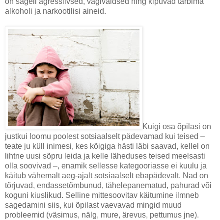
on sageli agressiivsed, vägivaldsed ning kipuvad tarbima
alkoholi ja narkootilisi aineid.
Kuigi osa õpilasi on
justkui loomu poolest sotsiaalselt pädevamad kui teised –
teate ju küll inimesi, kes kõigiga hästi läbi saavad, kellel on
lihtne uusi sõpru leida ja kelle läheduses teised meelsasti
olla soovivad –, enamik sellesse kategooriasse ei kuulu ja
käitub vähemalt aeg-ajalt sotsiaalselt ebapädevalt. Nad on
tõrjuvad, endassetõmbunud, tähelepanematud, pahurad või
koguni kiuslikud. Selline mittesoovitav käitumine ilmneb
sagedamini siis, kui õpilast vaevavad mingid muud
probleemid (väsimus, nälg, mure, ärevus, pettumus jne).