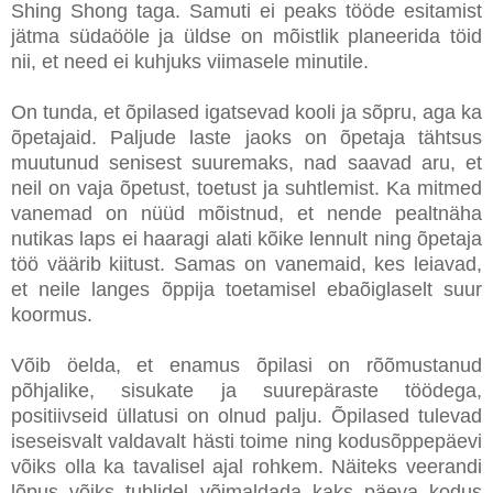
Shing Shong taga. Samuti ei peaks tööde esitamist
jätma südaööle ja üldse on mõistlik planeerida töid
nii, et need ei kuhjuks viimasele minutile.
On tunda, et õpilased igatsevad kooli ja sõpru, aga ka
õpetajaid. Paljude laste jaoks on õpetaja tähtsus
muutunud senisest suuremaks, nad saavad aru, et
neil on vaja õpetust, toetust ja suhtlemist. Ka mitmed
vanemad on nüüd mõistnud, et nende pealtnäha
nutikas laps ei haaragi alati kõike lennult ning õpetaja
töö väärib kiitust. Samas on vanemaid, kes leiavad,
et neile langes õppija toetamisel ebaõiglaselt suur
koormus.
Võib öelda, et enamus õpilasi on rõõmustanud
põhjalike, sisukate ja suurepäraste töödega,
positiivseid üllatusi on olnud palju. Õpilased tulevad
iseseisvalt valdavalt hästi toime ning kodusõppepäevi
võiks olla ka tavalisel ajal rohkem. Näiteks veerandi
lõpus võiks tublidel võimaldada kaks päeva kodus