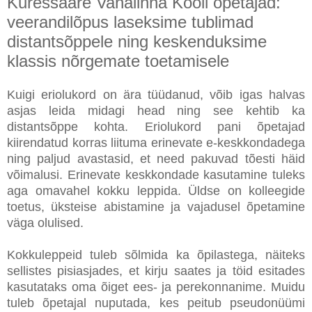
Kuressaare Vanalinna Kooli õpetajad:
veerandilõpus laseksime tublimad
distantsõppele ning keskenduksime
klassis nõrgemate toetamisele
Kuigi eriolukord on ära tüüdanud, võib igas halvas
asjas leida midagi head ning see kehtib ka
distantsõppe kohta. Eriolukord pani õpetajad
kiirendatud korras liituma erinevate e-keskkondadega
ning paljud avastasid, et need pakuvad tõesti häid
võimalusi. Erinevate keskkondade kasutamine tuleks
aga omavahel kokku leppida. Üldse on kolleegide
toetus, üksteise abistamine ja vajadusel õpetamine
väga olulised.
Kokkuleppeid tuleb sõlmida ka õpilastega, näiteks
sellistes pisiasjades, et kirju saates ja töid esitades
kasutataks oma õiget ees- ja perekonnanime. Muidu
tuleb õpetajal nuputada, kes peitub pseudonüümi