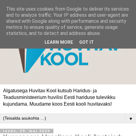
This site uses cookies from Google to deliver its services
and to analyze traffic. Your IP address and user-agent are
shared with Google along with performance and security
metrics to ensure quality of service, generate usage
statistics, and to detect and address abuse.
LEARN MORE
GOT IT
Algatusega Huvitav Kool kutsub Haridus- ja
Teadusministeerium huvilisi Eesti hariduse tulevikku
kujundama. Muudame koos Eesti kooli huvitavaks!
▼
reede, 29. mai 2020