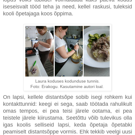
iseseisvalt tööd teha ja need, kellel raskusi, tuleksid
kooli õpetajaga koos õppima.
Laura koduses kodunduse tunnis.
Foto: Erakogu. Kasutamine autori loal.
On lapsi, kellele distantsõpe sobib isegi rohkem kui
kontakttunnid: keegi ei sega, saab töötada rahulikult
omas tempos, ei pea teisi järele ootama, ei pea
teistele järele kiirustama. Seetõttu võib tulevikus olla
igas koolis selliseid lapsi, keda õpetaja õpetabki
peamiselt distantsõppe vormis. Ehk tekkib veelgi uusi