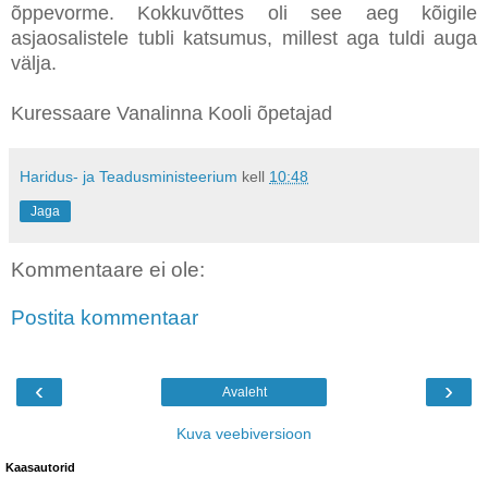
õppevorme. Kokkuvõttes oli see aeg kõigile
asjaosalistele tubli katsumus, millest aga tuldi auga
välja.
Kuressaare Vanalinna Kooli õpetajad
Haridus- ja Teadusministeerium
kell
10:48
Jaga
Kommentaare ei ole:
Postita kommentaar
‹
›
Avaleht
Kuva veebiversioon
Kaasautorid