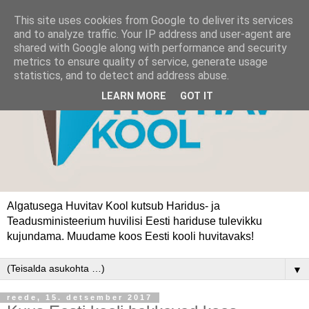
This site uses cookies from Google to deliver its services
and to analyze traffic. Your IP address and user-agent are
shared with Google along with performance and security
metrics to ensure quality of service, generate usage
statistics, and to detect and address abuse.
LEARN MORE
GOT IT
Algatusega Huvitav Kool kutsub Haridus- ja
Teadusministeerium huvilisi Eesti hariduse tulevikku
kujundama. Muudame koos Eesti kooli huvitavaks!
▼
reede, 15. detsember 2017