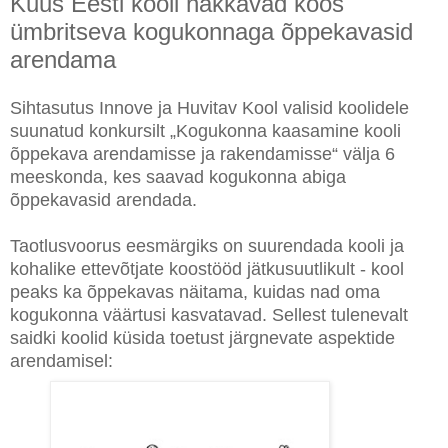
Kuus Eesti kooli hakkavad koos
ümbritseva kogukonnaga õppekavasid
arendama
Sihtasutus Innove ja Huvitav Kool valisid koolidele
suunatud konkursilt „Kogukonna kaasamine kooli
õppekava arendamisse ja rakendamisse“ välja 6
meeskonda, kes saavad kogukonna abiga
õppekavasid arendada.
Taotlusvoorus eesmärgiks on suurendada kooli ja
kohalike ettevõtjate koostööd jätkusuutlikult - kool
peaks ka õppekavas näitama, kuidas nad oma
kogukonna väärtusi kasvatavad. Sellest tulenevalt
saidki koolid küsida toetust järgnevate aspektide
arendamisel: