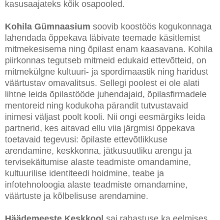
kasusaajateks kõik osapooled.
Kohila Gümnaasium
soovib koostöös kogukonnaga
lahendada õppekava läbivate teemade käsitlemist
mitmekesisema ning õpilast enam kaasavana. Kohila
piirkonnas tegutseb mitmeid edukaid ettevõtteid, on
mitmekülgne kultuuri- ja spordimaastik ning haridust
väärtustav omavalitsus. Sellegi poolest ei ole alati
lihtne leida õpilastööde juhendajaid, õpilasfirmadele
mentoreid ning kodukoha pärandit tutvustavaid
inimesi väljast poolt kooli. Nii ongi eesmärgiks leida
partnerid, kes aitavad ellu viia järgmisi õppekava
toetavaid tegevusi: õpilaste ettevõtlikkuse
arendamine, keskkonna, jätkusuutliku arengu ja
tervisekäitumise alaste teadmiste omandamine,
kultuurilise identiteedi hoidmine, teabe ja
infotehnoloogia alaste teadmiste omandamine,
väärtuste ja kõlbelisuse arendamine.
Häädemeeste Keskkool
sai rahastuse ka eelmises