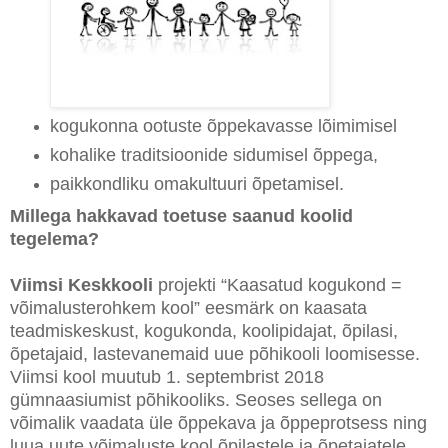
kogukonna ootuste õppekavasse lõimimisel
kohalike traditsioonide sidumisel õppega,
paikkondliku omakultuuri õpetamisel.
Millega hakkavad toetuse saanud koolid
tegelema?
Viimsi Keskkooli
projekti “Kaasatud kogukond =
võimalusterohkem kool” eesmärk on kaasata
teadmiskeskust, kogukonda, koolipidajat, õpilasi,
õpetajaid, lastevanemaid uue põhikooli loomisesse.
Viimsi kool muutub 1. septembrist 2018
gümnaasiumist põhikooliks. Seoses sellega on
võimalik vaadata üle õppekava ja õppeprotsess ning
luua uute võimaluste kool õpilastele ja õpetajatele.