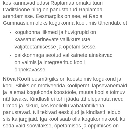
kes kannavad edasi Raplamaa omakultuuri
traditsioone ning on panustanud Raplamaa
arendamisse. Eesmärgiks on see, et Rapla
Gümnaasium oleks kogukonna kool, mis tähendab, et
kogukonna liikmed ja huvigrupid on
kaasatud erinevate valikkursuste
väljatöötamisesse ja õpetamisesse.
paikkonnaga seotud valikainete ainekavad
on valmis ja integreeritud kooli
õppekavasse.
Nõva Kooli
eesmärgiks on koostoimiv kogukond ja
kool. Sihiks on motiveerida kooliperet, lapsevanemaid
ja laiemat kogukonda koostööle, muuta koolis toimuv
nähtavaks. Kindlasti ei tohi jääda tähelepanuta need
firmad ja isikud, kes kooliellu vabatahtlikena
panustavad. Nii tekivad eeskujud ja kindlasti leidub
siis ka järgijaid. Iga kool saab olla kogukonnakool, kui
seda vaid soovitakse, õpetamises ja õppimises on