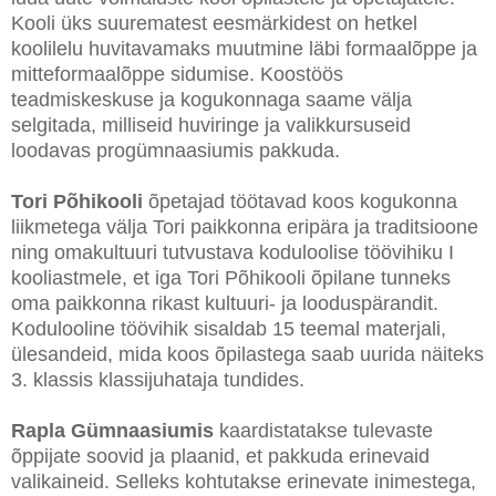
Kooli üks suurematest eesmärkidest on hetkel
koolilelu huvitavamaks muutmine läbi formaalõppe ja
mitteformaalõppe sidumise. Koostöös
teadmiskeskuse ja kogukonnaga saame välja
selgitada, milliseid huviringe ja valikkursuseid
loodavas progümnaasiumis pakkuda.
Tori Põhikooli
õpetajad töötavad koos kogukonna
liikmetega välja Tori paikkonna eripära ja traditsioone
ning omakultuuri tutvustava koduloolise töövihiku I
kooliastmele, et iga Tori Põhikooli õpilane tunneks
oma paikkonna rikast kultuuri- ja looduspärandit.
Kodulooline töövihik sisaldab 15 teemal materjali,
ülesandeid, mida koos õpilastega saab uurida näiteks
3. klassis klassijuhataja tundides.
Rapla Gümnaasiumis
kaardistatakse tulevaste
õppijate soovid ja plaanid, et pakkuda erinevaid
valikaineid. Selleks kohtutakse erinevate inimestega,