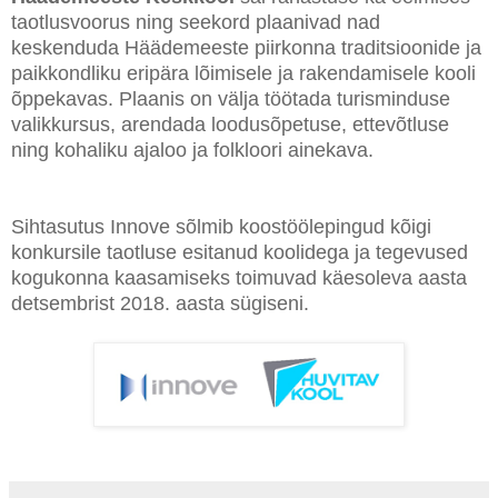
taotlusvoorus ning seekord plaanivad nad
keskenduda Häädemeeste piirkonna traditsioonide ja
paikkondliku eripära lõimisele ja rakendamisele kooli
õppekavas. Plaanis on välja töötada turisminduse
valikkursus, arendada loodusõpetuse, ettevõtluse
ning kohaliku ajaloo ja folkloori ainekava.
Sihtasutus Innove sõlmib koostöölepingud kõigi
konkursile taotluse esitanud koolidega ja tegevused
kogukonna kaasamiseks toimuvad käesoleva aasta
detsembrist 2018. aasta sügiseni.