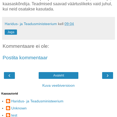
kaasaskõndija. Teadmised saavad väärtuslikeks vaid juhul,
kui neid osatakse kasutada.
Haridus- ja Teadusministeerium
kell
09:04
Jaga
Kommentaare ei ole:
Postita kommentaar
‹
›
Avaleht
Kuva veebiversioon
Kaasautorid
Haridus- ja Teadusministeerium
Unknown
test