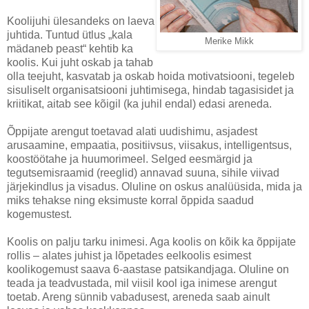
Koolijuhi ülesandeks on laeva
juhtida. Tuntud ütlus „kala
Merike Mikk
mädaneb peast“ kehtib ka
koolis. Kui juht oskab ja tahab
olla teejuht, kasvatab ja oskab hoida motivatsiooni, tegeleb
sisuliselt organisatsiooni juhtimisega, hindab tagasisidet ja
kriitikat, aitab see kõigil (ka juhil endal) edasi areneda.
Õppijate arengut toetavad alati uudishimu, asjadest
arusaamine, empaatia, positiivsus, viisakus, intelligentsus,
koostöötahe ja huumorimeel. Selged eesmärgid ja
tegutsemisraamid (reeglid) annavad suuna, sihile viivad
järjekindlus ja visadus. Oluline on oskus analüüsida, mida ja
miks tehakse ning eksimuste korral õppida saadud
kogemustest.
Koolis on palju tarku inimesi. Aga koolis on kõik ka õppijate
rollis – alates juhist ja lõpetades eelkoolis esimest
koolikogemust saava 6-aastase patsikandjaga. Oluline on
teada ja teadvustada, mil viisil kool iga inimese arengut
toetab. Areng sünnib vabadusest, areneda saab ainult