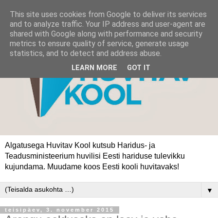
This site uses cookies from Google to deliver its services
and to analyze traffic. Your IP address and user-agent are
shared with Google along with performance and security
metrics to ensure quality of service, generate usage
statistics, and to detect and address abuse.
LEARN MORE
GOT IT
Algatusega Huvitav Kool kutsub Haridus- ja
Teadusministeerium huvilisi Eesti hariduse tulevikku
kujundama. Muudame koos Eesti kooli huvitavaks!
▼
teisipäev, 3. november 2015