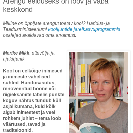
Arengu eelduseks on loov ja vaba
keskkond
Milline on õppijate arengut toetav kool? Haridus- ja
Teadusministeeriumi
koolijuhtide järelkasvuprogrammis
osalejad avaldavad oma arvamust.
Merike Mikk
, ettevõtja ja
ajakirjanik
Kool on eelkõige inimesed
ja inimeste vahelised
suhted. Haridusasutus,
renoveeritud hoone või
riigieksamite tabelis punkte
koguv nähtus tundub küll
asjalikumana, kuid kõik
algab inimestest ja veel
rohkem juhist – tema loob
väärtused, tavad ja
traditsioonid.