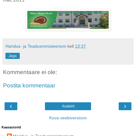
Haridus- ja Teadusministeerium
kell
13:37
Jaga
Kommentaare ei ole:
Postita kommentaar
‹
›
Avaleht
Kuva veebiversioon
Kaasautorid
Haridus- ja Teadusministeerium