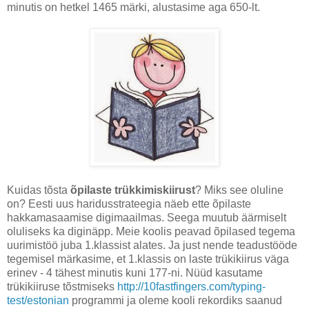
minutis on hetkel 1465 märki, alustasime aga 650-lt.
Kuidas tõsta
õpilaste trükkimiskiirust
? Miks see oluline
on? Eesti uus haridusstrateegia näeb ette õpilaste
hakkamasaamise digimaailmas. Seega muutub äärmiselt
oluliseks ka diginäpp. Meie koolis peavad õpilased tegema
uurimistöö juba 1.klassist alates. Ja just nende teadustööde
tegemisel märkasime, et 1.klassis on laste trükikiirus väga
erinev - 4 tähest minutis kuni 177-ni. Nüüd kasutame
trükikiiruse tõstmiseks
http://10fastfingers.com/typing-
test/estonian
programmi ja oleme kooli rekordiks saanud