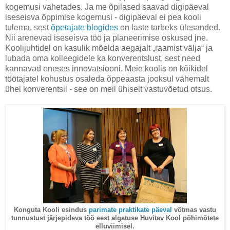
kogemusi vahetades. Ja me õpilased saavad digipäeval
iseseisva õppimise kogemusi - digipäeval ei pea kooli
tulema, sest
õpetajate blogides
on laste tarbeks ülesanded.
Nii arenevad iseseisva töö ja planeerimise oskused jne.
Koolijuhtidel on kasulik mõelda aegajalt „raamist välja“ ja
lubada oma kolleegidele ka konverentslust, sest need
kannavad eneses innovatsiooni. Meie koolis on kõikidel
töötajatel kohustus osaleda õppeaasta jooksul vähemalt
ühel konverentsil - see on meil ühiselt vastuvõetud otsus.
Konguta Kooli esindus
parimate praktikate päeval
võtmas vastu
tunnustust järjepideva töö eest algatuse Huvitav Kool põhimõtete
elluviimisel.