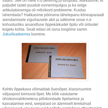
saalis. See on meie n.ö perering ja turuplats. Märkasime, et
paljudel lastel puudub esinemisjulgus ja ka selge
artikulatsiooniga oli mõnikord probleeme. Kuidas
lahendada? Hakkasime pöörama tähelepanu kõneaparaadi
arendamisele vigurlausete abil ja sättisime sisse n.ö
kohustusliku aruandluse õppekäikudel õpitu või üritustel
kogetu kohta. Sealt edasi oli üsna loogiline samm
JukuAkadeemia
loomine.
Kehtiv õppekava võimaldab õuesõpet, klassiruumist
väljaspool toimuvat õpet. Me kõik vastutame
ühiskonnaliikmetena põlvkondade õpetamise ja
kasvatamise eest, seepärast on äärmiselt teretulnud