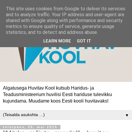
This site uses cookies from Google to deliver its services
and to analyze traffic. Your IP address and user-agent are
shared with Google along with performance and security
metrics to ensure quality of service, generate usage
statistics, and to detect and address abuse.
LEARN MORE
GOT IT
Algatusega Huvitav Kool kutsub Haridus- ja
Teadusministeerium huvilisi Eesti hariduse tulevikku
kujundama. Muudame koos Eesti kooli huvitavaks!
▼
teisipäev, 26. mai 2015