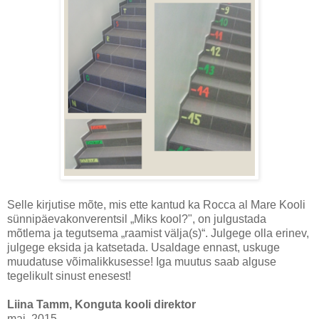
Selle kirjutise mõte, mis ette kantud ka Rocca al Mare Kooli
sünnipäevakonverentsil „Miks kool?", on julgustada
mõtlema ja tegutsema „raamist välja(s)“. Julgege olla erinev,
julgege eksida ja katsetada. Usaldage ennast, uskuge
muudatuse võimalikkusesse! Iga muutus saab alguse
tegelikult sinust enesest!
Liina Tamm, Konguta kooli direktor
mai, 2015