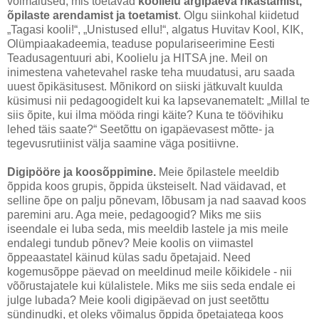
võimalused, mis toetavad
koolielu argipäeva rikastamist,
õpilaste arendamist ja toetamist
. Olgu siinkohal kiidetud
„Tagasi kooli!“, „Unistused ellu!“, algatus Huvitav Kool, KIK,
Olümpiaakadeemia, teaduse populariseerimine Eesti
Teadusagentuuri abi, Koolielu ja HITSA jne. Meil on
inimestena vahetevahel raske teha muudatusi, aru saada
uuest õpikäsitusest. Mõnikord on siiski jätkuvalt kuulda
küsimusi nii pedagoogidelt kui ka lapsevanematelt: „Millal te
siis õpite, kui ilma mööda ringi käite? Kuna te töövihiku
lehed täis saate?“ Seetõttu on igapäevasest mõtte- ja
tegevusrutiinist välja saamine väga positiivne.
Digipööre ja koosõppimine.
Meie õpilastele meeldib
õppida koos grupis, õppida üksteiselt. Nad väidavad, et
selline õpe on palju põnevam, lõbusam ja nad saavad koos
paremini aru. Aga meie, pedagoogid? Miks me siis
iseendale ei luba seda, mis meeldib lastele ja mis meile
endalegi tundub põnev? Meie koolis on viimastel
õppeaastatel käinud külas sadu õpetajaid. Need
kogemusõppe päevad on meeldinud meile kõikidele - nii
võõrustajatele kui külalistele. Miks me siis seda endale ei
julge lubada? Meie kooli digipäevad on just seetõttu
sündinudki, et oleks võimalus õppida õpetajatega koos