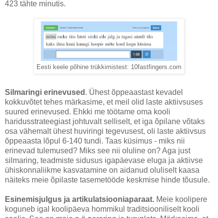
423 tähte minutis.
Eesti keele põhine trükkimistest: 10fastfingers.com
Silmaringi erinevused
. Ühest õppeaastast kevadel
kokkuvõtet tehes märkasime, et meil olid laste aktiivsuses
suured erinevused. Ehkki me töötame oma kooli
haridusstrateegiast johtuvalt selliselt, et iga õpilane võtaks
osa vähemalt ühest huviringi tegevusest, oli laste aktiivsus
õppeaasta lõpul 6-140 tundi. Taas küsimus - miks nii
erinevad tulemused? Miks see nii oluline on? Aga just
silmaring, teadmiste sidusus igapäevase eluga ja aktiivse
ühiskonnaliikme kasvatamine on aidanud oluliselt kaasa
näiteks meie õpilaste tasemetööde keskmise hinde tõusule.
Esinemisjulgus ja artikulatsiooniaparaat.
Meie koolipere
koguneb igal koolipäeva hommikul traditsiooniliselt kooli