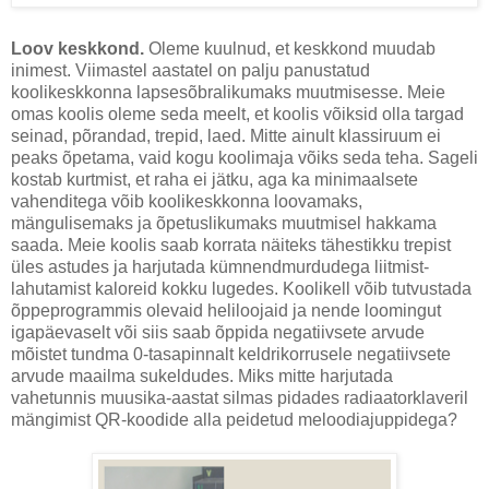
Loov keskkond.
Oleme kuulnud, et keskkond muudab
inimest. Viimastel aastatel on palju panustatud
koolikeskkonna lapsesõbralikumaks muutmisesse. Meie
omas koolis oleme seda meelt, et koolis võiksid olla targad
seinad, põrandad, trepid, laed. Mitte ainult klassiruum ei
peaks õpetama, vaid kogu koolimaja võiks seda teha. Sageli
kostab kurtmist, et raha ei jätku, aga ka minimaalsete
vahenditega võib koolikeskkonna loovamaks,
mängulisemaks ja õpetuslikumaks muutmisel hakkama
saada. Meie koolis saab korrata näiteks tähestikku trepist
üles astudes ja harjutada kümnendmurdudega liitmist-
lahutamist kaloreid kokku lugedes. Koolikell võib tutvustada
õppeprogrammis olevaid heliloojaid ja nende loomingut
igapäevaselt või siis saab õppida negatiivsete arvude
mõistet tundma 0-tasapinnalt keldrikorrusele negatiivsete
arvude maailma sukeldudes. Miks mitte harjutada
vahetunnis muusika-aastat silmas pidades radiaatorklaveril
mängimist QR-koodide alla peidetud meloodiajuppidega?