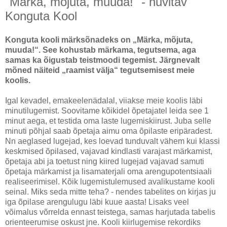
"Märka, mõjuta, muuda!" - huvitav
Konguta Kool
Konguta kooli märksõnadeks on „Märka, mõjuta,
muuda!“. See kohustab märkama, tegutsema, aga
samas ka õigustab teistmoodi tegemist. Järgnevalt
mõned näiteid „raamist välja“ tegutsemisest meie
koolis.
Igal kevadel, emakeelenädalal, viiakse meie koolis läbi
minutilugemist. Soovitame kõikidel õpetajatel leida see 1
minut aega, et testida oma laste lugemiskiirust. Juba selle
minuti põhjal saab õpetaja aimu oma õpilaste eripäradest.
Nn aeglased lugejad, kes loevad tunduvalt vähem kui klassi
keskmised õpilased, vajavad kindlasti varajast märkamist,
õpetaja abi ja toetust ning kiired lugejad vajavad samuti
õpetaja märkamist ja lisamaterjali oma arengupotentsiaali
realiseerimisel. Kõik lugemistulemused avalikustame kooli
seinal. Miks seda mitte teha? - nendes tabelites on kirjas ju
iga õpilase arengulugu läbi kuue aasta! Lisaks veel
võimalus võrrelda ennast teistega, samas harjutada tabelis
orienteerumise oskust jne. Kooli kiirlugemise rekordiks