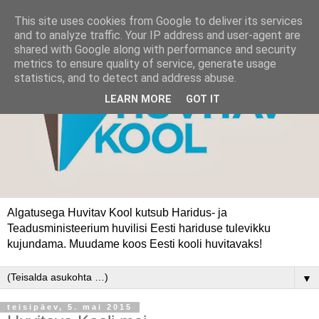
This site uses cookies from Google to deliver its services
and to analyze traffic. Your IP address and user-agent are
shared with Google along with performance and security
metrics to ensure quality of service, generate usage
statistics, and to detect and address abuse.
LEARN MORE
GOT IT
Algatusega Huvitav Kool kutsub Haridus- ja
Teadusministeerium huvilisi Eesti hariduse tulevikku
kujundama. Muudame koos Eesti kooli huvitavaks!
▼
teisipäev, 5. mai 2015