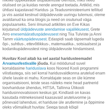
riiklike õppekavade üldpädevuste olemust, miks need
olulised on ja kuidas nende arengut toetada. Artiklid, mis
ühtlasi kajastavad Haridus- ja Teadusministeeriumi tellitud
ja viis aastat kestnud üldpädevuste uuringu tulemusi, oleme
avaldanud ka oma blogis ja need on osutunud väga
populaarseks. Seni ilmunud artiklites on Eve Kikas
kirjutanud
üldpädevuste arendamise vajalikkusest
, Grete
Arro
enesemääratluspädevusest
ning Tiia Tulviste ja Anni
Tamm
väärtuspädevusest
. Edaspidi saab täpsemalt lugeda
õpi-, suhtlus-, ettevõtlikkus-, matemaatika-, sotsiaalsest ja
kodanikupädevustest ning üldpädevuste hindamisest.
Huvitav Kool aitab ka sel aastal haridusteemadel
Arvamusfestivalile
jõuda.
Kui möödunud suvel
korraldasime
hariduslava
koos Noored Kooli programmi
vilistlastega, siis sel korral haridusvaldkonna arutelud enam
ühele lavale ei mahu. Korraldajate seas on üle kümne
organisatsiooni, teiste seas näiteks meie head partnerid
loovhariduse ühendus, HITSA, Tallinna Ülikooli
haridusinnovatsiooni keskus jpt. Kindlasti on kavas
kasutada mitmekesiseid kaasavaid aruteluvorme ja
põnevaid lahendusi, et hariduse üle arutlemine ja õppimine
oleks võimalikult huvitav. Seega tasub kõigil