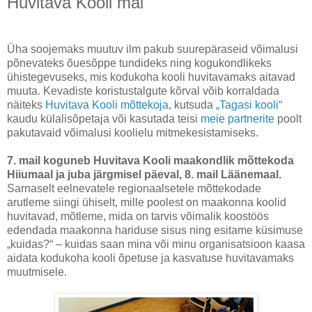
Huvitava Kooli mai
Üha soojemaks muutuv ilm pakub suurepäraseid võimalusi
põnevateks õuesõppe tundideks ning kogukondlikeks
ühistegevuseks, mis kodukoha kooli huvitavamaks aitavad
muuta. Kevadiste koristustalgute kõrval võib korraldada
näiteks
Huvitava Kooli mõttekoja
, kutsuda
„Tagasi kooli“
kaudu külalisõpetaja või kasutada teisi
meie partnerite
poolt
pakutavaid võimalusi koolielu mitmekesistamiseks.
7. mail koguneb Huvitava Kooli maakondlik mõttekoda
Hiiumaal ja juba järgmisel päeval, 8. mail Läänemaal.
Sarnaselt eelnevatele regionaalsetele mõttekodade
arutleme siingi ühiselt, mille poolest on maakonna koolid
huvitavad, mõtleme, mida on tarvis võimalik koostöös
edendada maakonna hariduse sisus ning esitame küsimuse
„kuidas?“ – kuidas saan mina või minu organisatsioon kaasa
aidata kodukoha kooli õpetuse ja kasvatuse huvitavamaks
muutmisele.