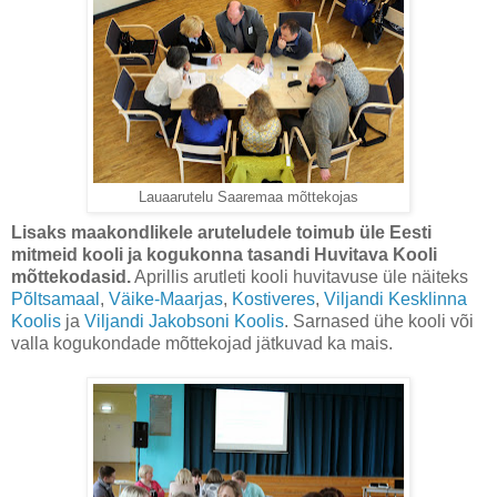
Lauaarutelu Saaremaa mõttekojas
Lisaks maakondlikele aruteludele toimub üle Eesti
mitmeid kooli ja kogukonna tasandi Huvitava Kooli
mõttekodasid.
Aprillis arutleti kooli huvitavuse üle näiteks
Põltsamaal
,
Väike-Maarjas
,
Kostiveres
,
Viljandi Kesklinna
Koolis
ja
Viljandi Jakobsoni Koolis
. Sarnased ühe kooli või
valla kogukondade mõttekojad jätkuvad ka mais.