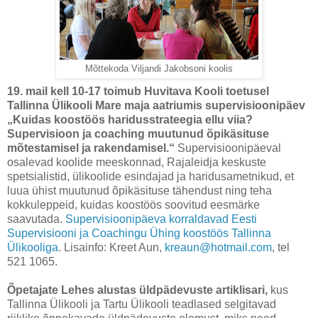
Mõttekoda Viljandi Jakobsoni koolis
19. mail kell 10-17 toimub Huvitava Kooli toetusel
Tallinna Ülikooli Mare maja aatriumis supervisioonipäev
„Kuidas koostöös haridusstrateegia ellu viia?
Supervisioon ja coaching muutunud õpikäsituse
mõtestamisel ja rakendamisel.“
Supervisioonipäeval
osalevad koolide meeskonnad, Rajaleidja keskuste
spetsialistid, ülikoolide esindajad ja haridusametnikud, et
luua ühist muutunud õpikäsituse tähendust ning teha
kokkuleppeid, kuidas koostöös soovitud eesmärke
saavutada.
Supervisioonipäeva korraldavad Eesti
Supervisiooni ja Coachingu Ühing koostöös Tallinna
Ülikooliga
. Lisainfo: Kreet Aun,
kreaun@hotmail.com
, tel
521 1065.
Õpetajate Lehes alustas üldpädevuste artiklisari,
kus
Tallinna Ülikooli ja Tartu Ülikooli teadlased selgitavad