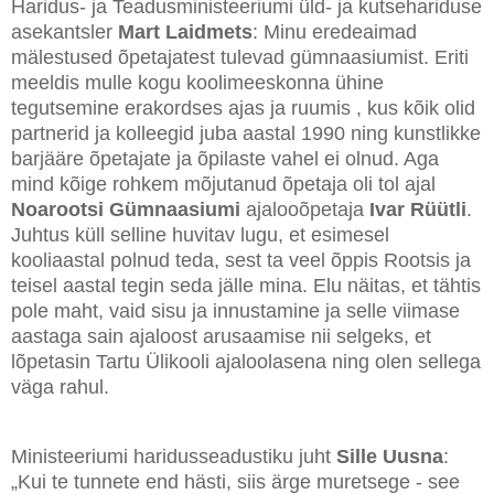
Haridus- ja Teadusministeeriumi üld- ja kutsehariduse
asekantsler
Mart Laidmets
: Minu eredeaimad
mälestused õpetajatest tulevad gümnaasiumist. Eriti
meeldis mulle kogu koolimeeskonna ühine
tegutsemine erakordses ajas ja ruumis , kus kõik olid
partnerid ja kolleegid juba aastal 1990 ning kunstlikke
barjääre õpetajate ja õpilaste vahel ei olnud. Aga
mind kõige rohkem mõjutanud õpetaja oli tol ajal
Noarootsi Gümnaasiumi
ajalooõpetaja
Ivar Rüütli
.
Juhtus küll selline huvitav lugu, et esimesel
kooliaastal polnud teda, sest ta veel õppis Rootsis ja
teisel aastal tegin seda jälle mina. Elu näitas, et tähtis
pole maht, vaid sisu ja innustamine ja selle viimase
aastaga sain ajaloost arusaamise nii selgeks, et
lõpetasin Tartu Ülikooli ajaloolasena ning olen sellega
väga rahul.
Ministeeriumi haridusseadustiku juht
Sille Uusna
:
„Kui te tunnete end hästi, siis ärge muretsege - see