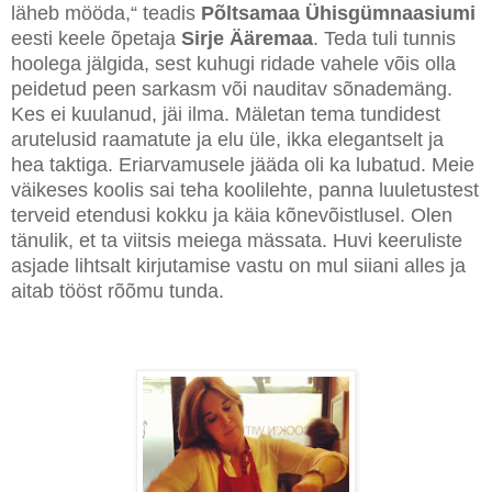
läheb mööda,“ teadis
Põltsamaa Ühisgümnaasiumi
eesti keele õpetaja
Sirje Ääremaa
. Teda tuli tunnis
hoolega jälgida, sest kuhugi ridade vahele võis olla
peidetud peen sarkasm või nauditav sõnademäng.
Kes ei kuulanud, jäi ilma. Mäletan tema tundidest
arutelusid raamatute ja elu üle, ikka elegantselt ja
hea taktiga. Eriarvamusele jääda oli ka lubatud. Meie
väikeses koolis sai teha koolilehte, panna luuletustest
terveid etendusi kokku ja käia kõnevõistlusel. Olen
tänulik, et ta viitsis meiega mässata. Huvi keeruliste
asjade lihtsalt kirjutamise vastu on mul siiani alles ja
aitab tööst rõõmu tunda.