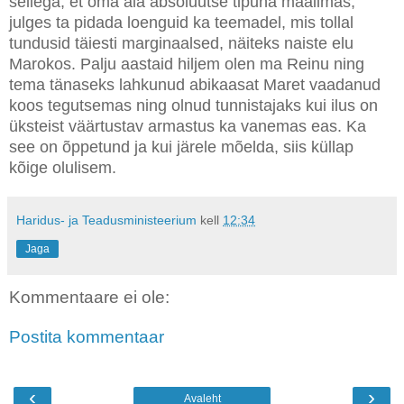
sellega, et oma ala absoluutse tipuna maailmas,
julges ta pidada loenguid ka teemadel, mis tollal
tundusid täiesti marginaalsed, näiteks naiste elu
Marokos. Palju aastaid hiljem olen ma Reinu ning
tema tänaseks lahkunud abikaasat Maret vaadanud
koos tegutsemas ning olnud tunnistajaks kui ilus on
üksteist väärtustav armastus ka vanemas eas. Ka
see on õppetund ja kui järele mõelda, siis küllap
kõige olulisem.
Haridus- ja Teadusministeerium
kell
12:34
Jaga
Kommentaare ei ole:
Postita kommentaar
‹
›
Avaleht