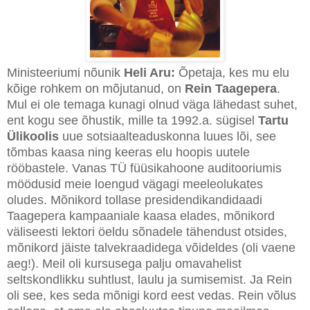
Ministeeriumi nõunik
Heli Aru:
Õpetaja, kes mu elu
kõige rohkem on mõjutanud, on
Rein Taagepera
.
Mul ei ole temaga kunagi olnud väga lähedast suhet,
ent kogu see õhustik, mille ta 1992.a. sügisel
Tartu
Ülikoolis
uue sotsiaalteaduskonna luues lõi, see
tõmbas kaasa ning keeras elu hoopis uutele
rööbastele. Vanas TÜ füüsikahoone auditooriumis
möödusid meie loengud vägagi meeleolukates
oludes. Mõnikord tollase presidendikandidaadi
Taagepera kampaaniale kaasa elades, mõnikord
väliseesti lektori öeldu sõnadele tähendust otsides,
mõnikord jäiste talvekraadidega võideldes (oli vaene
aeg!). Meil oli kursusega palju omavahelist
seltskondlikku suhtlust, laulu ja sumisemist. Ja Rein
oli see, kes seda mõnigi kord eest vedas. Rein võlus