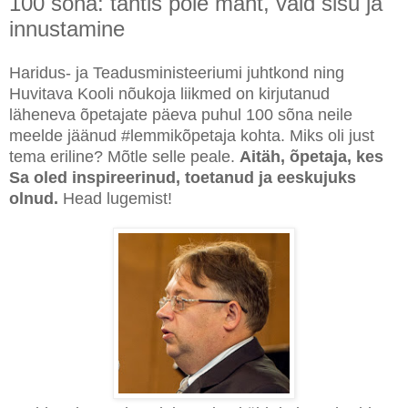
100 sõna: tähtis pole maht, vaid sisu ja
innustamine
Haridus- ja Teadusministeeriumi juhtkond ning
Huvitava Kooli nõukoja liikmed on kirjutanud
läheneva õpetajate päeva puhul 100 sõna neile
meelde jäänud #lemmikõpetaja kohta. Miks oli just
tema eriline? Mõtle selle peale.
Aitäh, õpetaja, kes
Sa oled inspireerinud, toetanud ja eeskujuks
olnud.
Head lugemist!