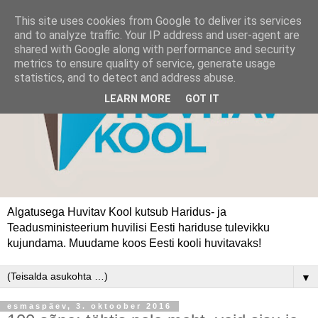
This site uses cookies from Google to deliver its services
and to analyze traffic. Your IP address and user-agent are
shared with Google along with performance and security
metrics to ensure quality of service, generate usage
statistics, and to detect and address abuse.
LEARN MORE
GOT IT
Algatusega Huvitav Kool kutsub Haridus- ja
Teadusministeerium huvilisi Eesti hariduse tulevikku
kujundama. Muudame koos Eesti kooli huvitavaks!
▼
esmaspäev, 3. oktoober 2016