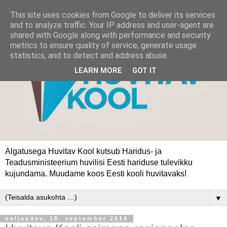
This site uses cookies from Google to deliver its services
and to analyze traffic. Your IP address and user-agent are
shared with Google along with performance and security
metrics to ensure quality of service, generate usage
statistics, and to detect and address abuse.
LEARN MORE
GOT IT
Algatusega Huvitav Kool kutsub Haridus- ja
Teadusministeerium huvilisi Eesti hariduse tulevikku
kujundama. Muudame koos Eesti kooli huvitavaks!
▼
neljapäev, 18. september 2014