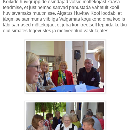
Kõikide huvigruppide esindajad võtsid mõttekojast kaasa
teadmise, et just nemad saavad panustada vahetult kooli
huvitavamaks muutmisse. Algatus Huvitav Kool loodab, et
järgmise sammuna viib iga Valgamaa kogukond oma koolis
läbi sarnased mõttekojad, et juba konkreetselt leppida kokku
olulisimates tegevustes ja motiveeritud vastutajates.