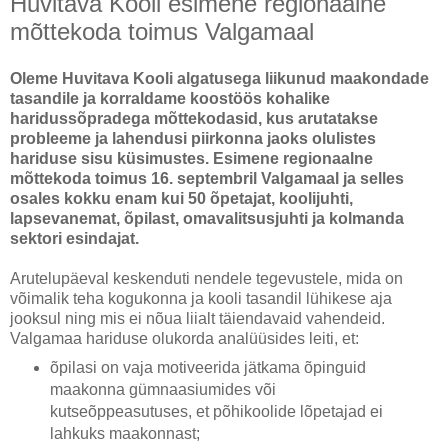
Huvitava Kooli esimene regionaalne
mõttekoda toimus Valgamaal
Oleme Huvitava Kooli algatusega liikunud maakondade
tasandile ja korraldame koostöös kohalike
haridussõpradega mõttekodasid, kus arutatakse
probleeme ja lahendusi piirkonna jaoks olulistes
hariduse sisu küsimustes. Esimene regionaalne
mõttekoda toimus 16. septembril Valgamaal ja selles
osales kokku enam kui 50 õpetajat, koolijuhti,
lapsevanemat, õpilast, omavalitsusjuhti ja kolmanda
sektori esindajat.
Arutelupäeval keskenduti nendele tegevustele, mida on
võimalik teha kogukonna ja kooli tasandil lühikese aja
jooksul ning mis ei nõua liialt täiendavaid vahendeid.
Valgamaa hariduse olukorda analüüsides leiti, et:
õpilasi on vaja motiveerida jätkama õpinguid
maakonna gümnaasiumides või
kutseõppeasutuses, et põhikoolide lõpetajad ei
lahkuks maakonnast;