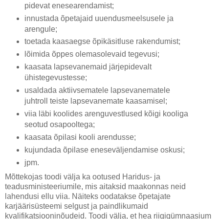
pidevat enesearendamist;
innustada õpetajaid uuendusmeelsusele ja
arengule;
toetada kaasaegse õpikäsitluse rakendumist;
lõimida õppes olemasolevaid tegevusi;
kaasata lapsevanemaid järjepidevalt
ühistegevustesse;
usaldada aktiivsematele lapsevanematele
juhtroll teiste lapsevanemate kaasamisel;
viia läbi koolides arenguvestlused kõigi kooliga
seotud osapooltega;
kaasata õpilasi kooli arendusse;
kujundada õpilase eneseväljendamise oskusi;
jpm.
Mõttekojas toodi välja ka ootused Haridus- ja
teadusministeeriumile, mis aitaksid maakonnas neid
lahendusi ellu viia. Näiteks oodatakse õpetajate
karjäärisüsteemi selgust ja paindlikumaid
kvalifikatsiooninõudeid. Toodi välja, et hea riigigümnaasium