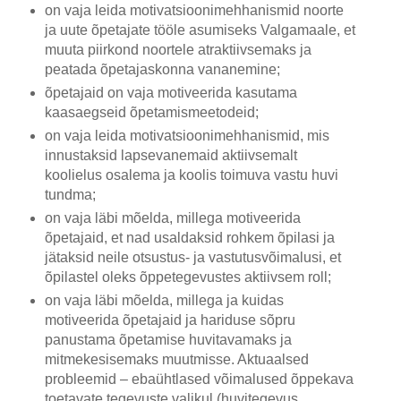
on vaja leida motivatsioonimehhanismid noorte
ja uute õpetajate tööle asumiseks Valgamaale, et
muuta piirkond noortele atraktiivsemaks ja
peatada õpetajaskonna vananemine;
õpetajaid on vaja motiveerida kasutama
kaasaegseid õpetamismeetodeid;
on vaja leida motivatsioonimehhanismid, mis
innustaksid lapsevanemaid aktiivsemalt
koolielus osalema ja koolis toimuva vastu huvi
tundma;
on vaja läbi mõelda, millega motiveerida
õpetajaid, et nad usaldaksid rohkem õpilasi ja
jätaksid neile otsustus- ja vastutusvõimalusi, et
õpilastel oleks õppetegevustes aktiivsem roll;
on vaja läbi mõelda, millega ja kuidas
motiveerida õpetajaid ja hariduse sõpru
panustama õpetamise huvitavamaks ja
mitmekesisemaks muutmisse. Aktuaalsed
probleemid – ebaühtlased võimalused õppekava
toetavate tegevuste valikul (huvitegevus,