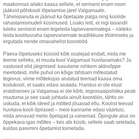
maakonnas aitaks kaasa sellele, et senisest enam noori
jääksid põhikooli lõpetamise järel Valgamaale.
Tähelepanuta ei jäänud ka õpetajate palga ning koolide
rahastamismudeli küsimused. Lisaks leiti, et riigi tasandil
tuleks senisest enam tegeleda lapsevanematega – näiteks
leida koolitusraha lapsevanemate teadlikkuse tõstmiseks ja
ergutada nende omavahelist koostööd.
Päeva lõpetuseks küsisid kõik osalejad endalt, mida me
teeme selleks, et muuta kool Valgamaal huvitavamaks? Ja
vastused olid järgmised: kasutame rohkem aktiivõppe
meetodeid, mille puhul on kõige tähtsam mõtestatud
tegevus; viime mõttekojas arutatud teemad kaasa oma
kodukooli, et saaks edasi arutada. Haridus ei ole elust
eraldiseisev ja Valgamaa ei ole kõrb, regionaalpoliitika peab
muutuma ja see saab juhtuda ainult koostöös, tähtis on
uskuda, et kõik ideed ja mõtted jõuavad ellu. Koolist teevad
huvitava kooli õpilased – meie kanname edasi väärtusi,
mida annavad meile õpetajad ja vanemad. Õpingute alus on
õppekava igas mõttes – kes abi küsib, sellele saab seletada,
kuidas paremini õpetamist toimetada.