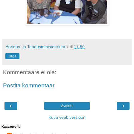
Haridus- ja Teadusministeerium
kell
17:50
Jaga
Kommentaare ei ole:
Postita kommentaar
‹
›
Avaleht
Kuva veebiversioon
Kaasautorid