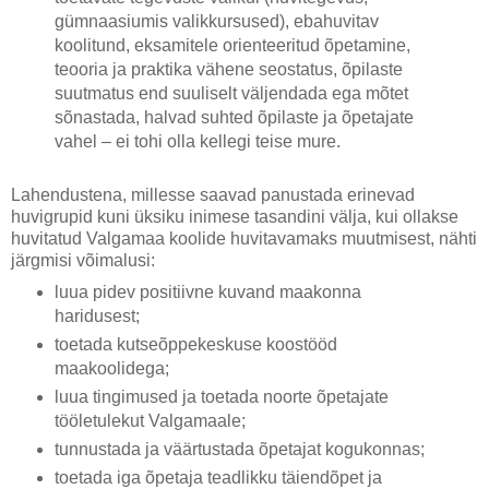
gümnaasiumis valikkursused), ebahuvitav
koolitund, eksamitele orienteeritud õpetamine,
teooria ja praktika vähene seostatus, õpilaste
suutmatus end suuliselt väljendada ega mõtet
sõnastada, halvad suhted õpilaste ja õpetajate
vahel – ei tohi olla kellegi teise mure.
Lahendustena, millesse saavad panustada erinevad
huvigrupid kuni üksiku inimese tasandini välja, kui ollakse
huvitatud Valgamaa koolide huvitavamaks muutmisest, nähti
järgmisi võimalusi:
luua pidev positiivne kuvand maakonna
haridusest;
toetada kutseõppekeskuse koostööd
maakoolidega;
luua tingimused ja toetada noorte õpetajate
tööletulekut Valgamaale;
tunnustada ja väärtustada õpetajat kogukonnas;
toetada iga õpetaja teadlikku täiendõpet ja