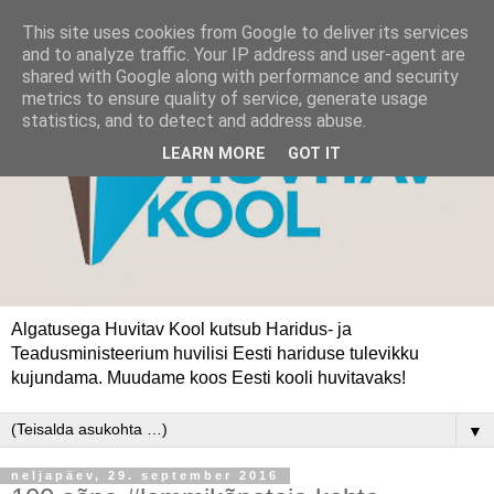
This site uses cookies from Google to deliver its services
and to analyze traffic. Your IP address and user-agent are
shared with Google along with performance and security
metrics to ensure quality of service, generate usage
statistics, and to detect and address abuse.
LEARN MORE
GOT IT
Algatusega Huvitav Kool kutsub Haridus- ja
Teadusministeerium huvilisi Eesti hariduse tulevikku
kujundama. Muudame koos Eesti kooli huvitavaks!
▼
neljapäev, 29. september 2016