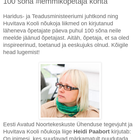
100 sõna #lemmikõpetaja kohta
Haridus- ja Teadusministeeriumi juhtkond ning
Huvitava Kooli nõukoja liikmed on kirjutanud
läheneva õpetajate päeva puhul 100 sõna neile
meelde jäänud õpetajast. Aitäh, õpetaja, et sa oled
inspireerinud, toetanud ja eeskujuks olnud. Kõigile
head lugemist!
Eesti Avatud Noortekeskuste Ühenduse tegevjuht ja
Huvitava Kooli nõukoja liige
Heidi Paabort
kirjutab:
On inimesi, kes suudavad märkamatult puudutada