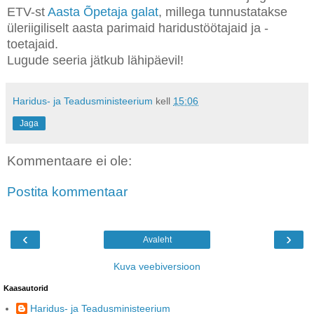
ETV-st
Aasta Õpetaja galat
, millega tunnustatakse
üleriigiliselt aasta parimaid haridustöötajaid ja -
toetajaid.
Lugude seeria jätkub lähipäevil!
Haridus- ja Teadusministeerium
kell
15:06
Jaga
Kommentaare ei ole:
Postita kommentaar
‹
›
Avaleht
Kuva veebiversioon
Kaasautorid
Haridus- ja Teadusministeerium