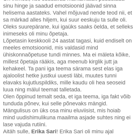
sinu hinge ja saadud emotsioonid jäävad sinna
helisema aastateks. Vahel mõjuvad nende teod nii, et
sa märkad alles hiljem, kui suur eeskuju ta sulle oli.
Oleks suurepärane, kui igaüks saaks öelda, et selleks
inimeseks oli minu õpetaja.
Lõpetasin keskkooli 24 aastat tagasi, kuid endiselt on
meeles emotsioonid, mis valdasid mind
ühiskonnaõpetuse tundi minnes. Ma ei mäleta kõike,
millest õpetaja rääkis, aga meenub kirglik jutt ja
kehakeel. Ta pani iga teema särama sest elas iga
ajaloolist hetke justkui uuesti läbi, muutes tunni
elavaks kujutluspildiks, mille kaudu oli hea seoseid
luua ning mälul teemat talletada.
Olen õppinud temalt seda, et iga teema, iga fakt võib
tunduda põnev, kui selle põnevaks mängid.
Mängulisus on üks osa minu eluviisist, mis hoiab
mind uudishimulikuna maailma asjade suhtes ning ei
lase vajuda rutiini.
Aitäh sulle,
Erika Sari
! Erika Sari oli minu ajal