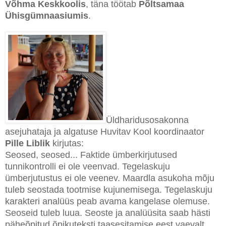
Võhma Keskkoolis
, täna töötab
Põltsamaa
Ühisgümnaasiumis
.
Üldharidusosakonna
asejuhataja ja algatuse Huvitav Kool koordinaator
Pille Liblik
kirjutas:
Seosed, seosed... Faktide ümberkirjutused
tunnikontrolli ei ole veenvad. Tegelaskuju
ümberjutustus ei ole veenev. Maardla asukoha mõju
tuleb seostada tootmise kujunemisega. Tegelaskuju
karakteri analüüs peab avama kangelase olemuse.
Seoseid tuleb luua. Seoste ja analüüsita saab hästi
päheõpitud õpikuteksti taasesitamise eest vaevalt