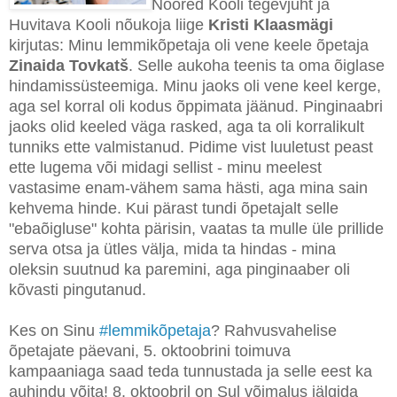
Noored Kooli tegevjuht ja
Huvitava Kooli nõukoja liige
Kristi Klaasmägi
kirjutas: Minu lemmikõpetaja oli vene keele õpetaja
Zinaida Tovkatš
. Selle aukoha teenis ta oma õiglase
hindamissüsteemiga. Minu jaoks oli vene keel kerge,
aga sel korral oli kodus õppimata jäänud. Pinginaabri
jaoks olid keeled väga rasked, aga ta oli korralikult
tunniks ette valmistanud. Pidime vist luuletust peast
ette lugema või midagi sellist - minu meelest
vastasime enam-vähem sama hästi, aga mina sain
kehvema hinde. Kui pärast tundi õpetajalt selle
"ebaõigluse" kohta pärisin, vaatas ta mulle üle prillide
serva otsa ja ütles välja, mida ta hindas - mina
oleksin suutnud ka paremini, aga pinginaaber oli
kõvasti pingutanud.
Kes on Sinu
#lemmikõpetaja
? Rahvusvahelise
õpetajate päevani, 5. oktoobrini toimuva
kampaaniaga saad teda tunnustada ja selle eest ka
auhindu võita! 8. oktoobril on Sul võimalus jälgida