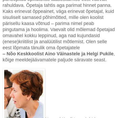
rahuldava. Õpetaja tahtis aga parimat hinnet panna.
Kaks erinevat õppeainet, väga erinevat õpetajat, kuid
sisuliselt sarnased põhimõtted, mille olen koolist
pärisellu kaasa võtnud – parima nimel peab
pingutama ja hoolima. Vaevalt olid mõlemad õpetajad
omavahel kokku leppinud, aga nad kujundasid
(enese)kriitilist ja analüütilist mõtlemist. Olen selle
eest lõpmata tänulik oma õpetajatele
–
Nõo Keskkoolist Aino Väinastele ja Helgi Pukile
,
kõige meeldejäävamatele paljude säravate seast.